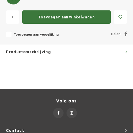
Ineos
Infiniti
Toevoegen aan winkelwagen
Jagua
Delen:
Toevoegen aan vergelijking
Jeep
Productomschrijving
Kia
Land 
Lexus
Volg ons
Lynk 
Mazd
Contact
Merc