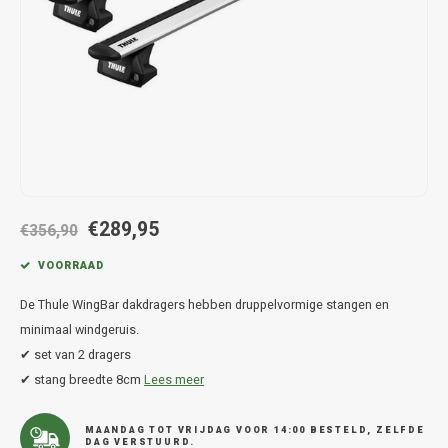
Hond
Trolleys
Chrys
Thule 
Fietskoffer
Hand, Heup en Body tassen
Citro
Thule
PickUp rek
Accessoires voor bij de tas
Cupra
Thule
Dakkoffertassen
Dacia
Thule
Dodg
€289,95
€356,90
Fiat
VOORRAAD
De Thule WingBar dakdragers hebben druppelvormige stangen en
Ford
minimaal windgeruis.
✔ set van 2 dragers
Hond
✔ stang breedte 8cm
Lees meer
Hyund
MAANDAG TOT VRIJDAG VOOR 14:00 BESTELD, ZELFDE
DAG VERSTUURD.