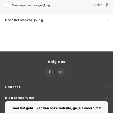
Ineos
Delen:
Toevoegen aan vergelijking
Infiniti
Productomschrijving
Jagua
Jeep
Kia
Volg ons
Land 
Lexus
Contact
Lynk 
Klantenservice
Mazd
Door het gebruiken van onze website, ga je akkoord met
Mijn account
Merc