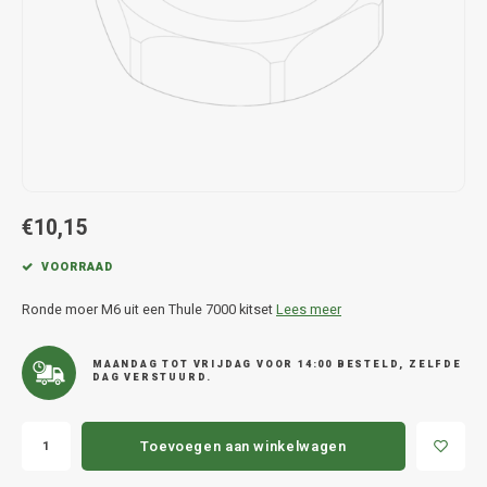
Hond
Trolleys
Chrys
Thule 
Fietskoffer
Hand, Heup en Body tassen
Citro
Thule
PickUp rek
Accessoires voor bij de tas
Cupra
Thule
Dakkoffertassen
Dacia
Thule
€10,15
Dodg
VOORRAAD
Fiat
Ronde moer M6 uit een Thule 7000 kitset
Lees meer
Ford
MAANDAG TOT VRIJDAG VOOR 14:00 BESTELD, ZELFDE
DAG VERSTUURD.
Hond
Hyund
Toevoegen aan winkelwagen