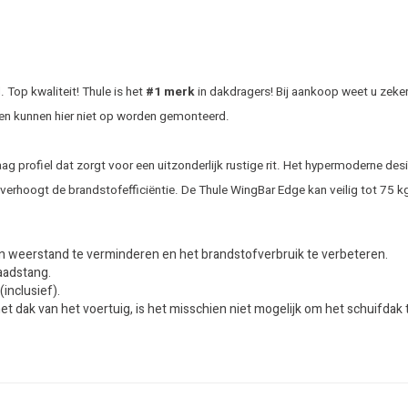
Top kwaliteit! Thule is het
#1 merk
in dakdragers! Bij aankoop weet u zeker
en kunnen hier niet op worden gemonteerd.
rofiel dat zorgt voor een uitzonderlijk rustige rit. Het hypermoderne desig
erhoogt de brandstofefficiëntie. De Thule WingBar Edge kan veilig tot 75 k
n weerstand te verminderen en het brandstofverbruik te verbeteren.
laadstang.
inclusief).
het dak van het voertuig, is het misschien niet mogelijk om het schuifd