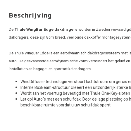
Beschrijving
De
Thule WingBar Edge dakdragers
worden in Zweden vervaardigd. 
dakdragers, deze zijn 8cm breed, veel oude dakkoffer montagesystem
De Thule WingBar Edge is een aerodynamisch dakdragersysteem met laag p
auto. De geavanceerde aerodynamische vorm vermindert het geluid en v
installatie van bagage- en sportartikelendragers.
WindDiffuser-technologie verstoort luchtstroom om geruis e
Interne BoxBeam-structuur creëert een uitzonderlijk sterke 
Wordt aan het voertuig bevestigd met Thule One-Key-sloten (
Let op! Auto´s met een schuifdak: Door de lage plaatsing op 
beschikbare ruimte voordat u uw schuifdak opent.