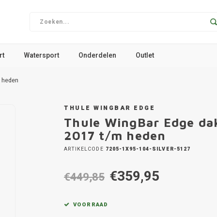
rt
Watersport
Onderdelen
Outlet
m heden
THULE WINGBAR EDGE
Thule WingBar Edge da
2017 t/m heden
ARTIKELCODE
7205-1X95-104-SILVER-5127
€359,95
€449,85
VOORRAAD