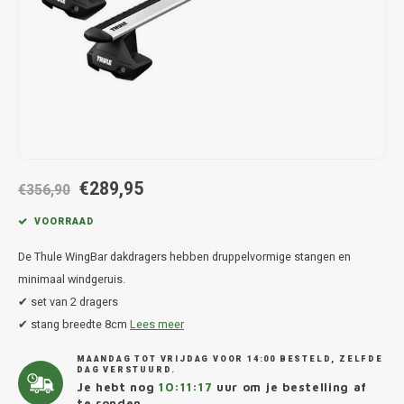
Hond
Trolleys
Chrys
Thule 
Fietskoffer
Hand, Heup en Body tassen
Citro
Thule
PickUp rek
Accessoires voor bij de tas
Cupra
Thule
Dakkoffertassen
Dacia
Thule
€289,95
Dodg
€356,90
VOORRAAD
Fiat
De Thule WingBar dakdragers hebben druppelvormige stangen en
Ford
minimaal windgeruis.
✔ set van 2 dragers
Hond
✔ stang breedte 8cm
Lees meer
MAANDAG TOT VRIJDAG VOOR 14:00 BESTELD, ZELFDE
Hyund
DAG VERSTUURD.
Je hebt nog
10:11:17
uur om je bestelling af
te ronden.