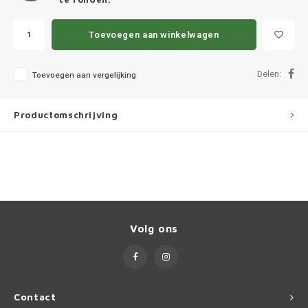
Ineos
Toevoegen aan winkelwagen
Infiniti
Jagua
Delen:
Toevoegen aan vergelijking
Jeep
Productomschrijving
Kia
Land 
Lexus
Volg ons
Lynk 
Mazd
Contact
Merc