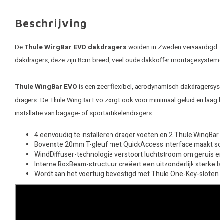
Beschrijving
De
Thule WingBar EVO dakdragers
worden in Zweden vervaardigd. T
dakdragers, deze zijn 8cm breed, veel oude dakkoffer montagesystem
Thule WingBar EVO
is een zeer flexibel, aerodynamisch dakdragersyst
dragers. De Thule WingBar Evo zorgt ook voor minimaal geluid en laag 
installatie van bagage- of sportartikelendragers.
4 eenvoudig te installeren drager voeten en 2 Thule WingBa
Bovenste 20mm T-gleuf met QuickAccess interface maakt soep
WindDiffuser-technologie verstoort luchtstroom om geruis e
Interne BoxBeam-structuur creëert een uitzonderlijk sterke 
Wordt aan het voertuig bevestigd met Thule One-Key-sloten (