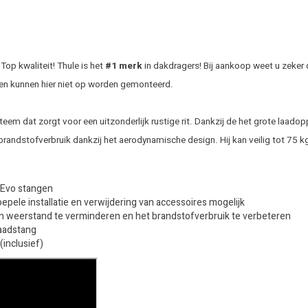
op kwaliteit! Thule is het
#1 merk
in dakdragers! Bij aankoop weet u zeker 
en kunnen hier niet op worden gemonteerd.
eem dat zorgt voor een uitzonderlijk rustige rit. Dankzij de het grote laado
brandstofverbruik dankzij het aerodynamische design. Hij kan veilig tot 75 
r Evo stangen
ele installatie en verwijdering van accessoires mogelijk
n weerstand te verminderen en het brandstofverbruik te verbeteren
laadstang
inclusief)