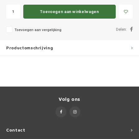
Ineos
Toevoegen aan winkelwagen
Infiniti
Delen:
Toevoegen aan vergelijking
Jagua
Jeep
Productomschrijving
Kia
Land 
Lexus
Volg ons
Lynk 
Mazd
Contact
Merc