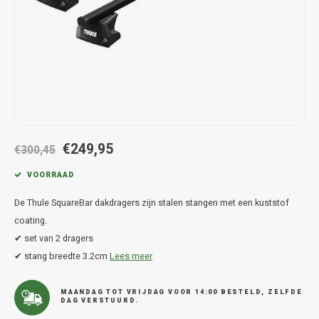
Hond
Trolleys
Chrys
Thule 
Fietskoffer
Hand, Heup en Body tassen
Citro
Thule
PickUp rek
Accessoires voor bij de tas
Cupra
Thule
Dakkoffertassen
Dacia
Thule
€249,95
Dodg
€300,45
VOORRAAD
Fiat
De Thule SquareBar dakdragers zijn stalen stangen met een kuststof
Ford
coating.
✔ set van 2 dragers
Hond
✔ stang breedte 3.2cm
Lees meer
Hyund
MAANDAG TOT VRIJDAG VOOR 14:00 BESTELD, ZELFDE
DAG VERSTUURD.