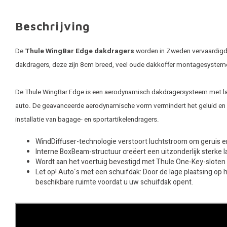
Beschrijving
De
Thule WingBar Edge dakdragers
worden in Zweden vervaardigd. 
dakdragers, deze zijn 8cm breed, veel oude dakkoffer montagesystem
De Thule WingBar Edge is een aerodynamisch dakdragersysteem met laag p
auto. De geavanceerde aerodynamische vorm vermindert het geluid en v
installatie van bagage- en sportartikelendragers.
WindDiffuser-technologie verstoort luchtstroom om geruis e
Interne BoxBeam-structuur creëert een uitzonderlijk sterke 
Wordt aan het voertuig bevestigd met Thule One-Key-sloten (
Let op! Auto´s met een schuifdak: Door de lage plaatsing op 
beschikbare ruimte voordat u uw schuifdak opent.