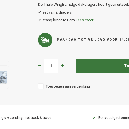
De Thule WingBar Edge dakdragers heeft geen uitsteke
✔ set van 2 dragers
✔ stang breedte 8cm
Lees meer
MAANDAG TOT VRIJDAG VOOR 14:0
To
Toevoegen aan vergelijking
lg uw zending met track & trace
Eenvoudig retourn