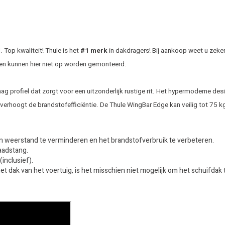
Top kwaliteit! Thule is het
#1 merk
in dakdragers! Bij aankoop weet u zeker
en kunnen hier niet op worden gemonteerd.
rofiel dat zorgt voor een uitzonderlijk rustige rit. Het hypermoderne desig
erhoogt de brandstofefficiëntie. De Thule WingBar Edge kan veilig tot 75 k
n weerstand te verminderen en het brandstofverbruik te verbeteren.
laadstang.
inclusief).
het dak van het voertuig, is het misschien niet mogelijk om het schuifd