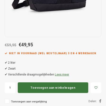
Hond
Trolleys
Chrys
Thule 
Fietskoffer
Hand, Heup en Body tassen
Citro
Thule
PickUp rek
Accessoires voor bij de tas
Cupra
Thule
Dakkoffertassen
Dacia
Thule
€49,95
€59,95
Dodg
NIET IN VOORRAAD (WEL BESTELBAAR) 3 EN 4 WERKDAGEN
Fiat
✔ 2 liter
✔ Zwart
Ford
✔ Verschillende draagmogelijkheden
Lees meer
Hond
Toevoegen aan winkelwagen
Hyund
Delen:
Toevoegen aan vergelijking