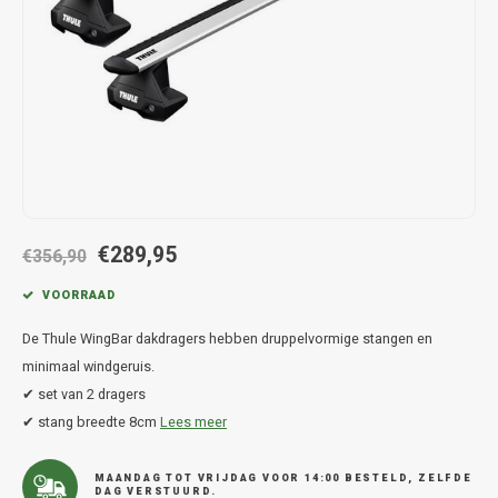
Hond
Trolleys
Chrys
Thule 
Fietskoffer
Hand, Heup en Body tassen
Citro
Thule
PickUp rek
Accessoires voor bij de tas
Cupra
Thule
Dakkoffertassen
Dacia
Thule
Dodg
€289,95
€356,90
Fiat
VOORRAAD
De Thule WingBar dakdragers hebben druppelvormige stangen en
Ford
minimaal windgeruis.
✔ set van 2 dragers
Hond
✔ stang breedte 8cm
Lees meer
Hyund
MAANDAG TOT VRIJDAG VOOR 14:00 BESTELD, ZELFDE
DAG VERSTUURD.