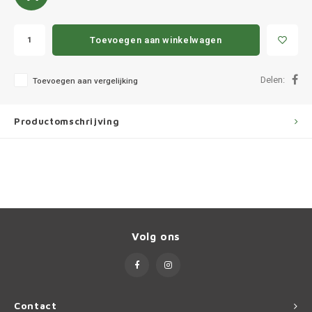
Ineos
Infiniti
Toevoegen aan winkelwagen
Jagua
Delen:
Toevoegen aan vergelijking
Jeep
Productomschrijving
Kia
Land 
Lexus
Volg ons
Lynk 
Mazd
Contact
Merc