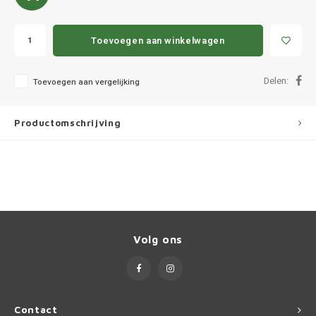
Ineos
Infiniti
Toevoegen aan winkelwagen
Jagua
Delen:
Toevoegen aan vergelijking
Jeep
Productomschrijving
Kia
Land 
Lexus
Volg ons
Lynk 
Mazd
Contact
Merc