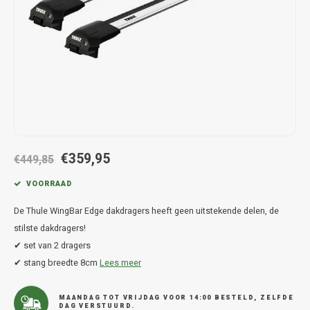
Hond
Trolleys
Chrys
Thule 
Fietskoffer
Hand, Heup en Body tassen
Citro
Thule
PickUp rek
Accessoires voor bij de tas
Cupra
Thule
Dakkoffertassen
Dacia
Thule
Dodg
€359,95
€449,85
Fiat
VOORRAAD
De Thule WingBar Edge dakdragers heeft geen uitstekende delen, de
Ford
stilste dakdragers!
✔ set van 2 dragers
Hond
✔ stang breedte 8cm
Lees meer
Hyund
MAANDAG TOT VRIJDAG VOOR 14:00 BESTELD, ZELFDE
DAG VERSTUURD.