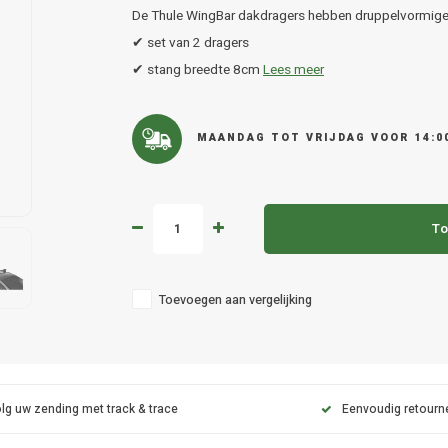
De Thule WingBar dakdragers hebben druppelvormige
✔ set van 2 dragers
✔ stang breedte 8cm
Lees meer
MAANDAG TOT VRIJDAG VOOR 14:0
To
Toevoegen aan vergelijking
lg uw zending met track & trace
Eenvoudig retourn