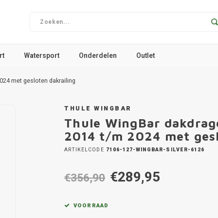
rt
Watersport
Onderdelen
Outlet
24 met gesloten dakrailing
THULE WINGBAR
Thule WingBar dakdrag
2014 t/m 2024 met gesl
ARTIKELCODE
7106-127-WINGBAR-SILVER-6126
€289,95
€356,90
VOORRAAD