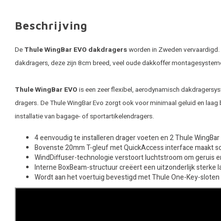
Beschrijving
De
Thule WingBar EVO dakdragers
worden in Zweden vervaardigd. T
dakdragers, deze zijn 8cm breed, veel oude dakkoffer montagesystem
Thule WingBar EVO
is een zeer flexibel, aerodynamisch dakdragersyst
dragers. De Thule WingBar Evo zorgt ook voor minimaal geluid en laag 
installatie van bagage- of sportartikelendragers.
4 eenvoudig te installeren drager voeten en 2 Thule WingBa
Bovenste 20mm T-gleuf met QuickAccess interface maakt soep
WindDiffuser-technologie verstoort luchtstroom om geruis e
Interne BoxBeam-structuur creëert een uitzonderlijk sterke 
Wordt aan het voertuig bevestigd met Thule One-Key-sloten (