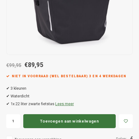
Hond
Trolleys
Chrys
Thule 
Fietskoffer
Hand, Heup en Body tassen
Citro
Thule
PickUp rek
Accessoires voor bij de tas
Cupra
Thule
Dakkoffertassen
Dacia
Thule
€89,95
Dodg
€99,95
NIET IN VOORRAAD (WEL BESTELBAAR) 3 EN 4 WERKDAGEN
Fiat
✔ 3 kleuren
Ford
✔ Waterdicht
✔ 1x 22 liter zwarte fietstas
Lees meer
Hond
Toevoegen aan winkelwagen
Hyund
Delen: