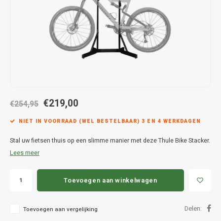
Hond
Trolleys
Chrys
Thule 
Fietskoffer
Hand, Heup en Body tassen
Citro
Thule
PickUp rek
Accessoires voor bij de tas
Cupra
Thule
Dakkoffertassen
Dacia
Thule
€219,00
Dodg
€254,95
NIET IN VOORRAAD (WEL BESTELBAAR) 3 EN 4 WERKDAGEN
Fiat
Stal uw fietsen thuis op een slimme manier met deze Thule Bike Stacker.
Ford
Lees meer
Hond
Toevoegen aan winkelwagen
Hyund
Delen:
Toevoegen aan vergelijking