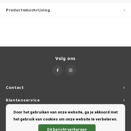
Ineos
Productomschrijving
Infiniti
Jagua
Jeep
Volg ons
Kia
Land 
Lexus
Contact
Klantenservice
Lynk 
Door het gebruiken van onze website, ga je akkoord met
Mijn account
Mazd
het gebruik van cookies om onze website te verbeteren.
Dit bericht verbergen
Merc