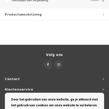
Toevoegen aan vergelijking
Ineos
Infiniti
Productomschrijving
Jagua
Jeep
Kia
Volg ons
Land 
Lexus
Contact
Lynk 
Klantenservice
Mazd
Door het gebruiken van onze website, ga je akkoord met
Mijn account
het gebruik van cookies om onze website te verbeteren.
Merc