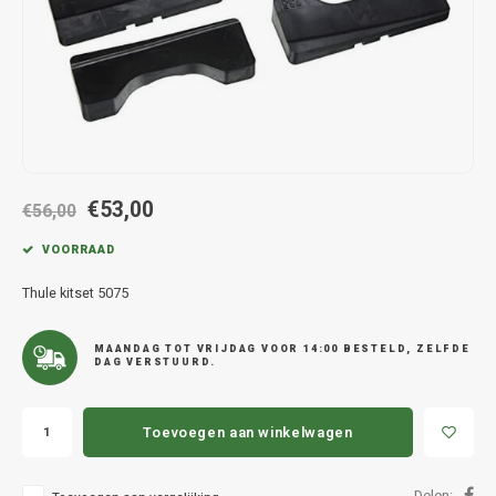
Hond
Trolleys
Chrys
Thule 
Fietskoffer
Hand, Heup en Body tassen
Citro
Thule
PickUp rek
Accessoires voor bij de tas
Cupra
Thule
Dakkoffertassen
Dacia
Thule
€53,00
€56,00
Dodg
VOORRAAD
Fiat
Thule kitset 5075
Ford
MAANDAG TOT VRIJDAG VOOR 14:00 BESTELD, ZELFDE
DAG VERSTUURD.
Hond
Toevoegen aan winkelwagen
Hyund
Delen: