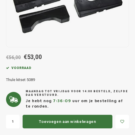
Hond
Trolleys
Chrys
Thule 
Fietskoffer
Hand, Heup en Body tassen
Citro
Thule
PickUp rek
Accessoires voor bij de tas
Cupra
Thule
Dakkoffertassen
Dacia
Thule
€53,00
€56,00
Dodg
VOORRAAD
Fiat
Thule kitset 5089
MAANDAG TOT VRIJDAG VOOR 14:00 BESTELD, ZELFDE
Ford
DAG VERSTUURD.
Je hebt nog
7:36:09
uur om je bestelling af
te ronden.
Hond
Toevoegen aan winkelwagen
Hyund