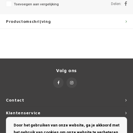
Ineos
Delen:
Toevoegen aan vergelijking
Infiniti
Productomschrijving
Jagua
Jeep
Kia
Volg ons
Land 
Lexus
Contact
Lynk 
Klantenservice
Mazd
Door het gebruiken van onze website, ga je akkoord met
Mijn account
het gebruik van cookies om onze website te verbeteren.
Merc