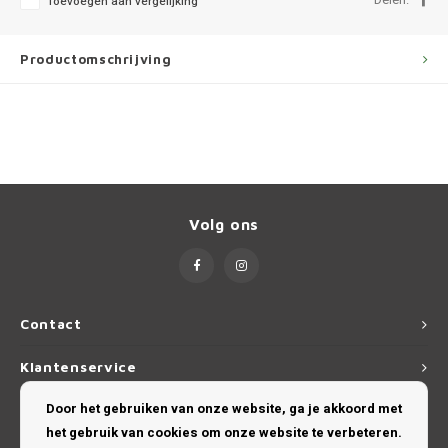
Toevoegen aan vergelijking
Ineos
Infiniti
Productomschrijving
Jagua
Jeep
Kia
Volg ons
Land 
Lexus
Contact
Lynk 
Klantenservice
Mazd
Door het gebruiken van onze website, ga je akkoord met
Mijn account
het gebruik van cookies om onze website te verbeteren.
Merc