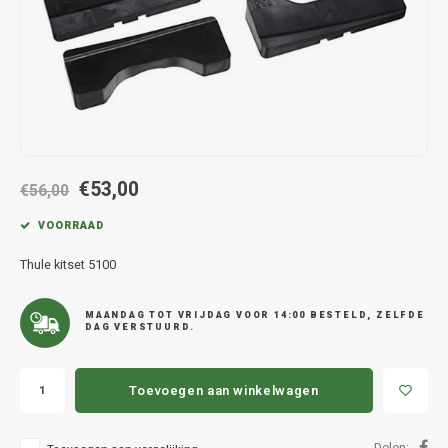
Hond
Trolleys
Chrys
Thule 
Fietskoffer
Hand, Heup en Body tassen
Citro
Thule
PickUp rek
Accessoires voor bij de tas
Cupra
Thule
Dakkoffertassen
Dacia
Thule
€53,00
€56,00
Dodg
VOORRAAD
Fiat
Thule kitset 5100
Ford
MAANDAG TOT VRIJDAG VOOR 14:00 BESTELD, ZELFDE
DAG VERSTUURD.
Hond
Toevoegen aan winkelwagen
Hyund
Delen: