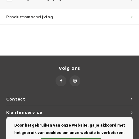
Ineos
Infiniti
Productomschrijving
Jagua
Jeep
Kia
Volg ons
Land 
Lexus
Contact
Lynk 
Klantenservice
Mazd
Door het gebruiken van onze website, ga je akkoord met
Mijn account
het gebruik van cookies om onze website te verbeteren.
Merc