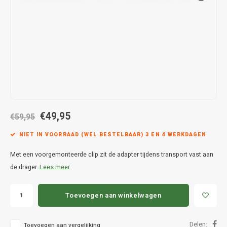
Hond
Trolleys
Chrys
Thule 
Fietskoffer
Hand, Heup en Body tassen
Citro
Thule
PickUp rek
Accessoires voor bij de tas
Cupra
Thule
Dakkoffertassen
Dacia
Thule
Dodg
€49,95
€59,95
Fiat
NIET IN VOORRAAD (WEL BESTELBAAR) 3 EN 4 WERKDAGEN
Met een voorgemonteerde clip zit de adapter tijdens transport vast aan
Ford
de drager.
Lees meer
Hond
Toevoegen aan winkelwagen
Hyund
Delen:
Toevoegen aan vergelijking