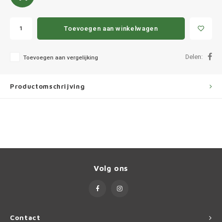
Ineos
Infiniti
Toevoegen aan winkelwagen
Jagua
Delen:
Toevoegen aan vergelijking
Jeep
Productomschrijving
Kia
Land 
Lexus
Volg ons
Lynk 
Mazd
Contact
Merc