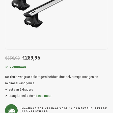
Hond
Trolleys
Chrys
Thule 
Fietskoffer
Hand, Heup en Body tassen
Citro
Thule
PickUp rek
Accessoires voor bij de tas
Cupra
Thule
Dakkoffertassen
Dacia
Thule
Dodg
€289,95
€356,90
Fiat
VOORRAAD
De Thule WingBar dakdragers hebben druppelvormige stangen en
Ford
minimaal windgeruis.
✔ set van 2 dragers
Hond
✔ stang breedte 8cm
Lees meer
Hyund
MAANDAG TOT VRIJDAG VOOR 14:00 BESTELD, ZELFDE
DAG VERSTUURD.