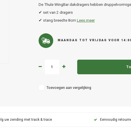
De Thule WingBar dakdragers hebben druppelvormige
✔ set van 2 dragers
✔ stang breedte 8cm
Lees meer
MAANDAG TOT VRIJDAG VOOR 14:0
To
Toevoegen aan vergelijking
lg uw zending met track & trace
Eenvoudig retourn