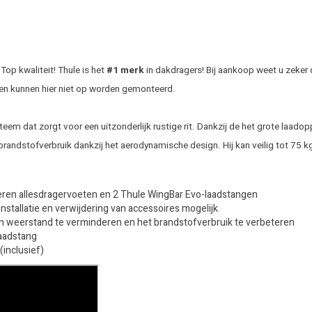
op kwaliteit! Thule is het
#1 merk
in dakdragers! Bij aankoop weet u zeker 
en kunnen hier niet op worden gemonteerd.
eem dat zorgt voor een uitzonderlijk rustige rit. Dankzij de het grote laado
brandstofverbruik dankzij het aerodynamische design. Hij kan veilig tot 75 
leren allesdragervoeten en 2 Thule WingBar Evo-laadstangen
stallatie en verwijdering van accessoires mogelijk
n weerstand te verminderen en het brandstofverbruik te verbeteren
laadstang
inclusief)