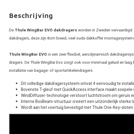
Beschrijving
De
Thule WingBar EVO dakdragers
worden in Zweden vervaardigd. T
dakdragers, deze zijn 8cm breed, veel oude dakkoffer montagesystem
Thule WingBar EVO
is een zeer flexibel, aerodynamisch dakdragersyst
dragers. De Thule WingBar Evo zorgt ook voor minimaal geluid en laag 
installatie van bagage- of sportartikelendragers.
Dit volledige dakdragersysteem omvat 4 eenvoudig te instal
Bovenste T-gleuf met QuickAccess interface maakt soepele in
WindDiffuser-technologie verstoort luchtstroom om geruis e
Interne BoxBeam-structuur creëert een uitzonderlijk sterke 
Wordt aan het voertuig bevestigd met Thule One-Key-sloten (