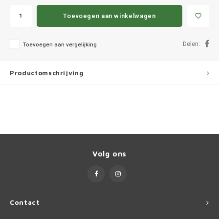
Ineos
Toevoegen aan winkelwagen
Infiniti
Delen:
Toevoegen aan vergelijking
Jagua
Productomschrijving
Jeep
Kia
Land 
Lexus
Volg ons
Lynk 
Mazd
Contact
Merc