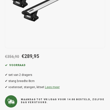
Hond
Trolleys
Chrys
Thule 
Fietskoffer
Hand, Heup en Body tassen
Citro
Thule
PickUp rek
Accessoires voor bij de tas
Cupra
Thule
Dakkoffertassen
Dacia
Thule
Dodg
€289,95
€356,90
Fiat
VOORRAAD
✔ set van 2 dragers
Ford
✔ stang breedte 8cm
✔ voetenset, stangen, kitset
Lees meer
Hond
Hyund
MAANDAG TOT VRIJDAG VOOR 14:00 BESTELD, ZELFDE
DAG VERSTUURD.