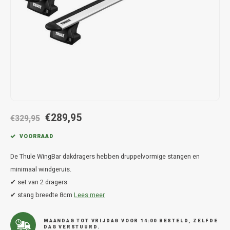
Hond
Trolleys
Chrys
Thule 
Fietskoffer
Hand, Heup en Body tassen
Citro
Thule
PickUp rek
Accessoires voor bij de tas
Cupra
Thule
Dakkoffertassen
Dacia
Thule
Dodg
€289,95
€329,95
Fiat
VOORRAAD
De Thule WingBar dakdragers hebben druppelvormige stangen en
Ford
minimaal windgeruis.
✔ set van 2 dragers
Hond
✔ stang breedte 8cm
Lees meer
Hyund
MAANDAG TOT VRIJDAG VOOR 14:00 BESTELD, ZELFDE
DAG VERSTUURD.