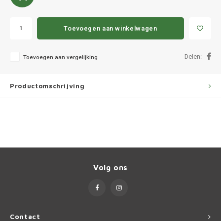
Ineos
Infiniti
Toevoegen aan winkelwagen
Jagua
Delen:
Toevoegen aan vergelijking
Jeep
Productomschrijving
Kia
Land 
Lexus
Volg ons
Lynk 
Mazd
Contact
Merc