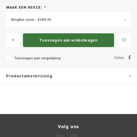
Ineos
MAAK EEN KEUZE:
*
Infiniti
WingBar silver - €289,95
Jagua
Toevoegen aan winkelwagen
Jeep
Delen:
Toevoegen aan vergelijking
Kia
Productomschrijving
Land 
Lexus
Lynk 
Mazd
Volg ons
Merc