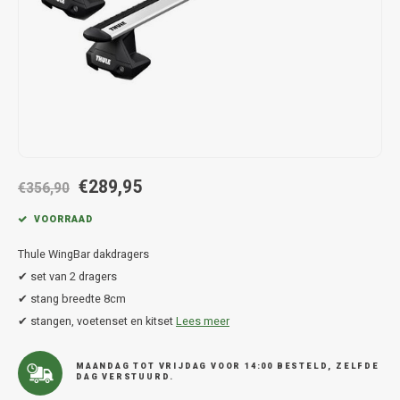
Hond
Trolleys
Chrys
Thule 
Fietskoffer
Hand, Heup en Body tassen
Citro
Thule
PickUp rek
Accessoires voor bij de tas
Cupra
Thule
Dakkoffertassen
Dacia
Thule
€289,95
Dodg
€356,90
VOORRAAD
Fiat
Thule WingBar dakdragers
Ford
✔ set van 2 dragers
✔ stang breedte 8cm
Hond
✔ stangen, voetenset en kitset
Lees meer
Hyund
MAANDAG TOT VRIJDAG VOOR 14:00 BESTELD, ZELFDE
DAG VERSTUURD.