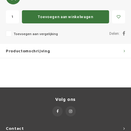
Ineos
Infiniti
Toevoegen aan winkelwagen
Jagua
Delen:
Toevoegen aan vergelijking
Jeep
Productomschrijving
Kia
Land 
Lexus
Volg ons
Lynk 
Mazd
Contact
Merc