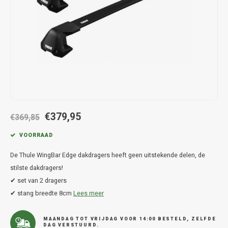
Hond
Trolleys
Chrys
Thule 
Fietskoffer
Hand, Heup en Body tassen
Citro
Thule
PickUp rek
Accessoires voor bij de tas
Cupra
Thule
Dakkoffertassen
Dacia
Thule
Dodg
€379,95
€369,85
Fiat
VOORRAAD
De Thule WingBar Edge dakdragers heeft geen uitstekende delen, de
Ford
stilste dakdragers!
✔ set van 2 dragers
Hond
✔ stang breedte 8cm
Lees meer
Hyund
MAANDAG TOT VRIJDAG VOOR 14:00 BESTELD, ZELFDE
DAG VERSTUURD.