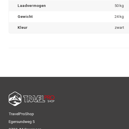
Laadvermogen
50 kg
Gewicht
24 kg
Kleur
zwart
TravelProShop
Egersundweg 5