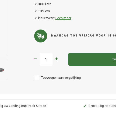
✔ 300 liter
✔ 139 cm
✔ kleur zwart
Lees meer
MAANDAG TOT VRIJDAG VOOR 14:0
To
Toevoegen aan vergelijking
lg uw zending met track & trace
Eenvoudig retourn