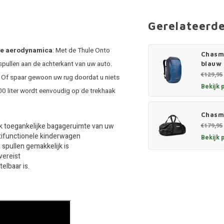
Gerelateerd
ige aerodynamica
: Met de Thule Onto
Chasm 
spullen aan de achterkant van uw auto.
blauw
€129,95
. Of spaar gewoon uw rug doordat u niets
Bekijk 
00 liter wordt eenvoudig op de trekhaak
Chasm
jk toegankelijke bagageruimte van uw
€179,95
ltifunctionele kinderwagen
Bekijk 
 spullen gemakkelijk is
vereist
elbaar is.