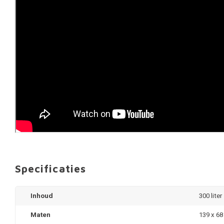
Specificaties
Inhoud
300 liter
Maten
139 x 68