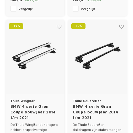
€379,95
€359,95
€469,85
€449,85
✔ set van 2 dragers
✔ set van 2 dragers
✔ stang breedte 8cm
✔ stang breedte 8cm
Merc
Vergelijk
Vergelijk
MG
-19%
-17%
Mini
Mitsu
Nio
Nissa
Opel
Thule WingBar
Thule SquareBar
BMW 4 serie Gran
BMW 4 serie Gran
Peuge
Coupe bouwjaar 2014
Coupe bouwjaar 2014
t/m 2021
t/m 2021
Poles
De Thule WingBar dakdragers
De Thule SquareBar
hebben druppelvormige
dakdragers zijn stalen stangen