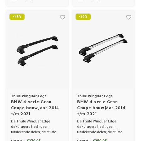
Ineos
-19%
-20%
Infiniti
Jagua
Jeep
Kia
Land 
Thule WingBar Edge
Thule WingBar Edge
BMW 4 serie Gran
BMW 4 serie Gran
Lexus
Coupe bouwjaar 2014
Coupe bouwjaar 2014
t/m 2021
t/m 2021
Lynk 
De Thule WingBar Edge
De Thule WingBar Edge
dakdragers heeft geen
dakdragers heeft geen
uitstekende delen, de stilste
uitstekende delen, de stilste
Mazd
dakdragers!
dakdragers!