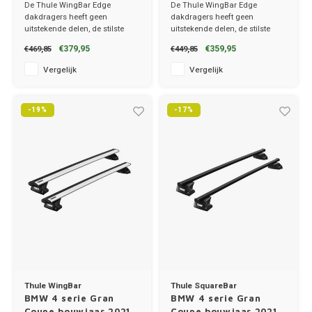
De Thule WingBar Edge
De Thule WingBar Edge
Tesla
dakdragers heeft geen
dakdragers heeft geen
uitstekende delen, de stilste
uitstekende delen, de stilste
dakdragers!
dakdragers!
Toyot
€379,95
€359,95
€469,85
€449,85
✔ set van 2 dragers
✔ set van 2 dragers
✔ stang breedte 8cm
✔ stang breedte 8cm
Vergelijk
Vergelijk
Volks
-19%
-17%
Volvo
Xpeng
Zeekr
Thule WingBar
Thule SquareBar
BMW 4 serie Gran
BMW 4 serie Gran
Coupe bouwjaar 2021
Coupe bouwjaar 2021