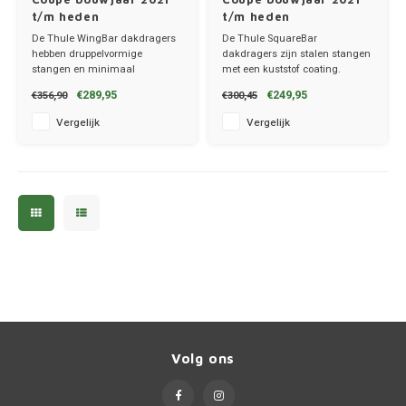
t/m heden
t/m heden
De Thule WingBar dakdragers
De Thule SquareBar
hebben druppelvormige
dakdragers zijn stalen stangen
stangen en minimaal
met een kuststof coating.
windgeruis.
✔ set van 2 dragers
€289,95
€249,95
€356,90
€300,45
✔ set van 2 dragers
✔ stang breedte 3.2cm
✔ stang breedte 8cm
Vergelijk
Vergelijk
Volg ons