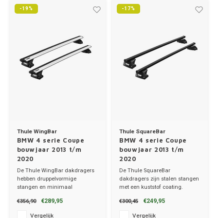
Trolleys
-19%
-17%
Thule 
Hond
Chrys
Hand, Heup en Body tassen
Thule
Fietskoffer
Citro
Accessoires voor bij de tas
Thule
PickUp rek
Cupra
Dakkoffertassen
Thule
Dacia
Dodg
Thule WingBar
Thule SquareBar
Fiat
BMW 4 serie Coupe
BMW 4 serie Coupe
bouwjaar 2013 t/m
bouwjaar 2013 t/m
2020
2020
Ford
De Thule WingBar dakdragers
De Thule SquareBar
hebben druppelvormige
dakdragers zijn stalen stangen
Hond
stangen en minimaal
met een kuststof coating.
windgeruis.
✔ set van 2 dragers
€289,95
€249,95
€356,90
€300,45
✔ set van 2 dragers
✔ stang breedte 3.2cm
Hyund
✔ stang breedte 8cm
Vergelijk
Vergelijk