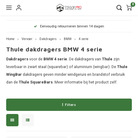
0
Hoofdmenu / wintersport
Hoofdmenu / onderdelen
Hoofdmenu / watersport
Hoofdmenu / vervoer
Hoofdmenu / tassen
Hoofdmenu / fietsen
Hoofdmenu
Hoofdmenu
Hoofdmenu
Eenvoudig retourneren binnen 14 dagen
kinderdrager
Wintersport
Onderdelen
Watersport
Vervoer
Fietsen
Tassen
Home
Vervoer
Dakdragers
BMW
4 serie
Thule dakdragers BMW 4 serie
Wandelrugzakken
Fietsendragers
Skibox
Sup dragers
Dakdrager onderdelen
Aiway
Duffel
Dak f
Thule 
Thule
Dakdragers
Dakdragers
voor de
BMW 4 serie
. De dakdragers van
Thule
zijn
Lapto
Camera tassen
Fietskarren
Ski en snowboarddragers
Surfboard dragers
Dakkoffers onderdelen
Alfa 
Duffel
Trekh
Thule
leverbaar in zwart staal (squarebar) of aluminium (wingbar). De
Thule
Thule
WingBar
dakdragers geven minder windgeruis en brandstof verbruik
Organ
Daktenten
Drinkrugtassen
Fietskar accessoires
Skitassen
Kajak en kanodragers
Fietsendrager onderdelen
Audi
Duffel
Achte
Thule
dan de
Thule SquareBars
. Meer informatie bij het product zelf.
Thule
Pakta
Dakkoffers
Duffels
Fietstassen
Snowboardtassen
Sleutels en slotjes
Duffel
Thule
BMW
Filters
Rekken
Kinderdragers
Fietszitjes
Frameklemmen
Duffel
Thule
Trekhaakkoffers
BYD
Laptoptassen
Duffel
Thule
Trekhaaktent
Chevr