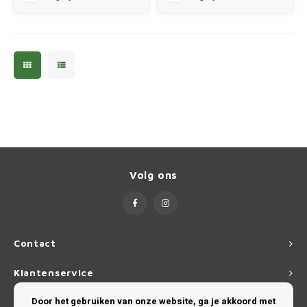
Ineos
Infiniti
Jagua
Jeep
Kia
Volg ons
Land 
Lexus
Contact
Lynk 
Klantenservice
Mazd
Door het gebruiken van onze website, ga je akkoord met
Mijn account