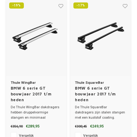
Trolleys
-19%
-17%
Thule 
Hond
Chrys
Hand, Heup en Body tassen
Thule
Fietskoffer
Citro
Accessoires voor bij de tas
Thule
PickUp rek
Cupra
Dakkoffertassen
Thule
Dacia
Dodg
Thule WingBar
Thule SquareBar
Fiat
BMW 6 serie GT
BMW 6 serie GT
bouwjaar 2017 t/m
bouwjaar 2017 t/m
heden
heden
Ford
De Thule WingBar dakdragers
De Thule SquareBar
hebben druppelvormige
dakdragers zijn stalen stangen
Hond
stangen en minimaal
met een kuststof coating.
windgeruis.
✔ set van 2 dragers
€289,95
€249,95
€356,90
€300,45
✔ set van 2 dragers
✔ stang breedte 3.2cm
Hyund
✔ stang breedte 8cm
Vergelijk
Vergelijk