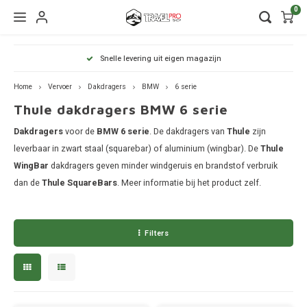
0
Hoofdmenu / wintersport
Hoofdmenu / onderdelen
Hoofdmenu / watersport
Hoofdmenu / vervoer
Hoofdmenu / tassen
Hoofdmenu / fietsen
Hoofdmenu
Hoofdmenu
Hoofdmenu
Snelle levering uit eigen magazijn
kinderdrager
Wintersport
Onderdelen
Watersport
Vervoer
Fietsen
Tassen
Home
Vervoer
Dakdragers
BMW
6 serie
Thule dakdragers BMW 6 serie
Wandelrugzakken
Fietsendragers
Skibox
Sup dragers
Dakdrager onderdelen
Aiway
Duffel
Dak f
Thule
Dakdragers
Dakdragers
voor de
BMW 6 serie
. De dakdragers van
Thule
zijn
Lapto
Camera tassen
Fietskarren
Ski en snowboarddragers
Surfboard dragers
Dakkoffers onderdelen
Alfa 
Duffel
Trekh
leverbaar in zwart staal (squarebar) of aluminium (wingbar). De
Thule
Thule
WingBar
dakdragers geven minder windgeruis en brandstof verbruik
Organ
Daktenten
Drinkrugtassen
Fietskar accessoires
Skitassen
Kajak en kanodragers
Fietsendrager onderdelen
Audi
Duffel
Achte
dan de
Thule SquareBars
. Meer informatie bij het product zelf.
Thule
Pakta
Dakkoffers
Duffels
Fietstassen
Snowboardtassen
Sleutels en slotjes
Duffel
Thule
BMW
Filters
Rekken
Kinderdragers
Fietszitjes
Frameklemmen
Duffel
Thule
Trekhaakkoffers
BYD
Laptoptassen
Duffel
Thule
Trekhaaktent
Chevr