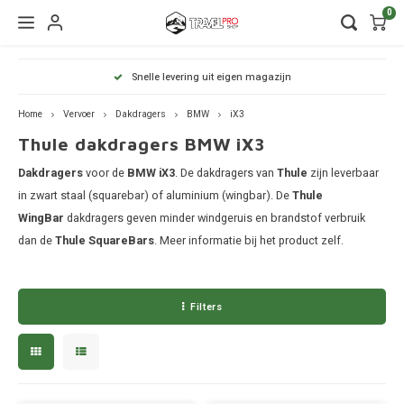
0
Hoofdmenu / wintersport
Hoofdmenu / onderdelen
Hoofdmenu / watersport
Hoofdmenu / vervoer
Hoofdmenu / tassen
Hoofdmenu / fietsen
Hoofdmenu
Hoofdmenu
Hoofdmenu
ing uit eigen magazijn
Volg uw zending met track &
kinderdrager
Wintersport
Onderdelen
Watersport
Vervoer
Fietsen
Tassen
Home
Vervoer
Dakdragers
BMW
iX3
Thule dakdragers BMW iX3
Wandelrugzakken
Fietsendragers
Skibox
Sup dragers
Dakdrager onderdelen
Aiway
Duffel
Dak f
Thule 
Thule
Dakdragers
Dakdragers
voor de
BMW iX3
. De dakdragers van
Thule
zijn leverbaar
Lapto
Camera tassen
Fietskarren
Ski en snowboarddragers
Surfboard dragers
Dakkoffers onderdelen
Alfa 
Duffel
Trekh
Thule
in zwart staal (squarebar) of aluminium (wingbar). De
Thule
Thule
WingBar
dakdragers geven minder windgeruis en brandstof verbruik
Organ
Daktenten
Drinkrugtassen
Fietskar accessoires
Skitassen
Kajak en kanodragers
Fietsendrager onderdelen
Audi
Duffel
Achte
Thule
dan de
Thule SquareBars
. Meer informatie bij het product zelf.
Thule
Pakta
Dakkoffers
Duffels
Fietstassen
Snowboardtassen
Sleutels en slotjes
Duffel
Thule
BMW
Filters
Rekken
Kinderdragers
Fietszitjes
Frameklemmen
Duffel
Thule
Trekhaakkoffers
BYD
Laptoptassen
Duffel
Thule
Trekhaaktent
Chevr