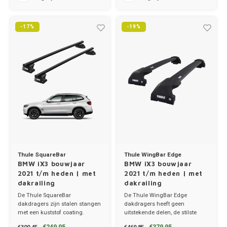
Ineos
-17%
-19%
Infiniti
Jagua
Jeep
Kia
Land 
Thule SquareBar
Thule WingBar Edge
BMW iX3 bouwjaar
BMW iX3 bouwjaar
Lexus
2021 t/m heden | met
2021 t/m heden | met
dakrailing
dakrailing
Lynk 
De Thule SquareBar
De Thule WingBar Edge
dakdragers zijn stalen stangen
dakdragers heeft geen
met een kuststof coating.
uitstekende delen, de stilste
Mazd
✔ set van 2 dragers
dakdragers!