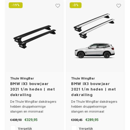
Trolleys
-19%
-3%
Thule 
Hond
Chrys
Hand, Heup en Body tassen
Thule
Fietskoffer
Citro
Accessoires voor bij de tas
Thule
PickUp rek
Cupra
Dakkoffertassen
Thule
Dacia
Dodg
Thule WingBar
Thule WingBar
Fiat
BMW iX3 bouwjaar
BMW iX3 bouwjaar
2021 t/m heden | met
2021 t/m heden | met
dakrailing
dakrailing
Ford
De Thule WingBar dakdragers
De Thule WingBar dakdragers
hebben druppelvormige
hebben druppelvormige
Hond
stangen en minimaal
stangen en minimaal
windgeruis.
windgeruis.
€329,95
€289,95
€408,90
€300,45
✔ set van 2 dragers
✔ set van 2 dragers
Hyund
✔ stang breedte 8cm
✔ stang breedte 8cm
Vergelijk
Vergelijk