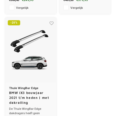
€249,95
€379,95
€300,45
€469,85
✔ stang breedte 3.2cm
✔ set van 2 dragers
✔ stang breedte 8cm
Merc
Vergelijk
Vergelijk
MG
-20%
Mini
Mitsu
Nio
Nissa
Opel
Thule WingBar Edge
BMW iX3 bouwjaar
Peuge
2021 t/m heden | met
dakrailing
Poles
De Thule WingBar Edge
dakdragers heeft geen