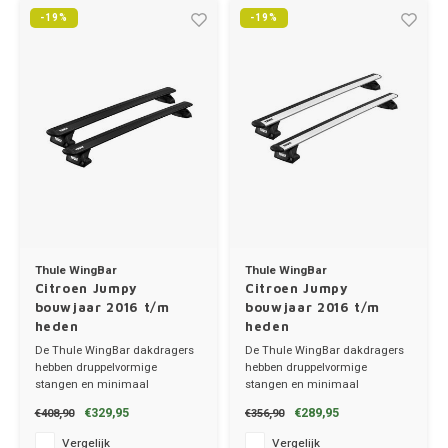
Trolleys
Chrys
-19%
-19%
Thule 
Hond
Hand, Heup en Body tassen
Thule
Citro
Fietskoffer
Accessoires voor bij de tas
Thule
PickUp rek
Cupra
Dakkoffertassen
Thule
Dacia
Dodg
Thule WingBar
Thule WingBar
Fiat
Citroen Jumpy
Citroen Jumpy
bouwjaar 2016 t/m
bouwjaar 2016 t/m
heden
heden
Ford
De Thule WingBar dakdragers
De Thule WingBar dakdragers
hebben druppelvormige
hebben druppelvormige
Hond
stangen en minimaal
stangen en minimaal
windgeruis.
windgeruis.
€329,95
€289,95
€408,90
€356,90
✔ set van 2 dragers
✔ set van 2 dragers
Hyund
✔ stang breedte 8cm
✔ stang breedte 8cm
Vergelijk
Vergelijk