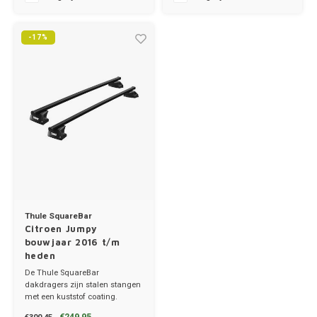
Ineos
-17%
Infiniti
Jagua
Jeep
Kia
Land 
Thule SquareBar
Citroen Jumpy
Lexus
bouwjaar 2016 t/m
heden
Lynk 
De Thule SquareBar
dakdragers zijn stalen stangen
met een kuststof coating.
Mazd
✔ set van 2 dragers