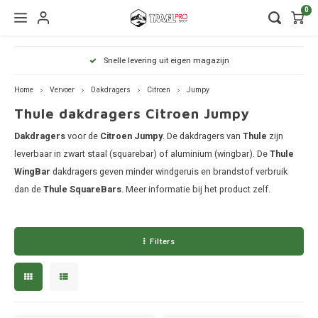
0
Hoofdmenu / wintersport
Hoofdmenu / onderdelen
Hoofdmenu / watersport
Hoofdmenu / vervoer
Hoofdmenu / tassen
Hoofdmenu / fietsen
Hoofdmenu
Hoofdmenu
Hoofdmenu
Snelle levering uit eigen magazijn
kinderdrager
Wintersport
Onderdelen
Watersport
Vervoer
Fietsen
Tassen
Home
Vervoer
Dakdragers
Citroen
Jumpy
Thule dakdragers Citroen Jumpy
Wandelrugzakken
Fietsendragers
Skibox
Sup dragers
Dakdrager onderdelen
Aiway
Duffel
Dak f
Thule
Dakdragers
Dakdragers
voor de
Citroen Jumpy
. De dakdragers van
Thule
zijn
Lapto
Camera tassen
Fietskarren
Ski en snowboarddragers
Surfboard dragers
Dakkoffers onderdelen
Alfa 
Duffel
Trekh
leverbaar in zwart staal (squarebar) of aluminium (wingbar). De
Thule
Thule
WingBar
dakdragers geven minder windgeruis en brandstof verbruik
Organ
Daktenten
Drinkrugtassen
Fietskar accessoires
Skitassen
Kajak en kanodragers
Fietsendrager onderdelen
Audi
Duffel
Achte
dan de
Thule SquareBars
. Meer informatie bij het product zelf.
Thule
Pakta
Dakkoffers
Duffels
Fietstassen
Snowboardtassen
Sleutels en slotjes
BMW
Duffel
Thule
Filters
Rekken
Kinderdragers
Fietszitjes
Frameklemmen
BYD
Duffel
Thule
Trekhaakkoffers
Laptoptassen
Chevr
Duffel
Thule
Trekhaaktent