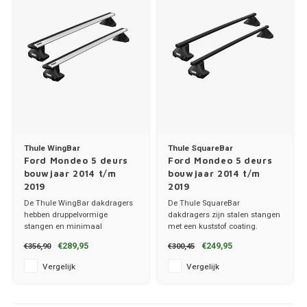
Trolleys
Chrys
Thule 
Hond
Hand, Heup en Body tassen
Citro
Thule
Fietskoffer
Accessoires voor bij de tas
Cupra
Thule
PickUp rek
Dakkoffertassen
Dacia
Thule
Dodg
Thule WingBar
Thule SquareBar
Ford Mondeo 5 deurs
Ford Mondeo 5 deurs
bouwjaar 2014 t/m
bouwjaar 2014 t/m
Fiat
2019
2019
De Thule WingBar dakdragers
De Thule SquareBar
hebben druppelvormige
dakdragers zijn stalen stangen
Ford
stangen en minimaal
met een kuststof coating.
windgeruis.
✔ set van 2 dragers
€289,95
€249,95
€356,90
€300,45
✔ set van 2 dragers
✔ stang breedte 3.2cm
✔ stang breedte 8cm
Hond
Vergelijk
Vergelijk
Hyund