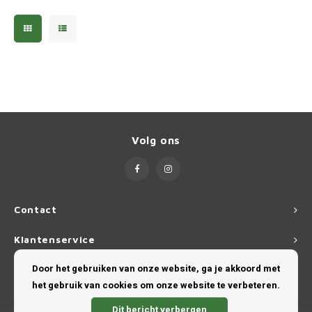
Ineos
Infiniti
Jagua
Jeep
Volg ons
Kia
Land 
Contact
Lexus
Klantenservice
Lynk 
Door het gebruiken van onze website, ga je akkoord met
Mijn account
het gebruik van cookies om onze website te verbeteren.
Mazd
Dit bericht verbergen