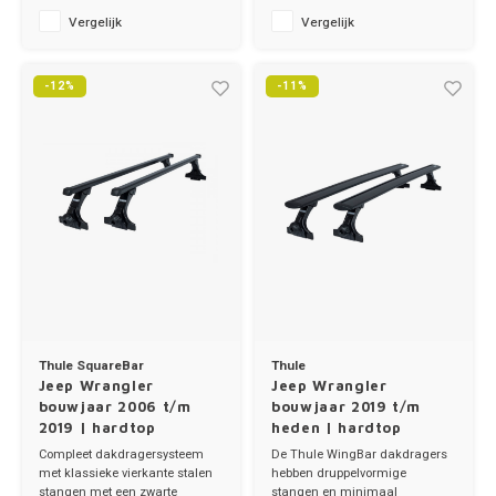
Ineos
✔ stang breedte 3.2cm
✔ stang breedte 8cm
Vergelijk
Vergelijk
Infiniti
-12%
-11%
Jagua
Jeep
Kia
Land 
Lexus
Thule SquareBar
Thule
Jeep Wrangler
Jeep Wrangler
bouwjaar 2006 t/m
bouwjaar 2019 t/m
Lynk 
2019 | hardtop
heden | hardtop
Compleet dakdragersysteem
De Thule WingBar dakdragers
Mazd
met klassieke vierkante stalen
hebben druppelvormige
stangen met een zwarte
stangen en minimaal