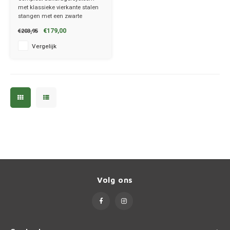
met klassieke vierkante stalen
Porsc
stangen met een zwarte
kunststof coating.
€179,00
€203,95
✔ set van 2 dragers
Renau
✔ stang breedte 3.2cm
Vergelijk
Saab
Seat
Skoda
Smart
Ssang
Volg ons
Subar
Suzuk