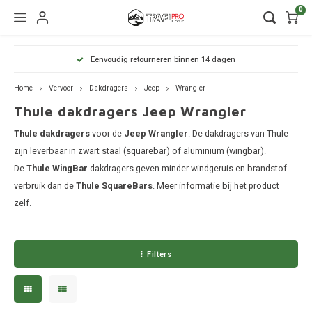
0
Hoofdmenu / wintersport
Hoofdmenu / onderdelen
Hoofdmenu / watersport
Hoofdmenu / vervoer
Hoofdmenu / tassen
Hoofdmenu / fietsen
Hoofdmenu
Hoofdmenu
Hoofdmenu
Eenvoudig retourneren binnen 14 dagen
kinderdrager
Wintersport
Onderdelen
Watersport
Vervoer
Fietsen
Tassen
Home
Vervoer
Dakdragers
Jeep
Wrangler
Thule dakdragers Jeep Wrangler
Wandelrugzakken
Fietsendragers
Skibox
Sup dragers
Dakdrager onderdelen
Aiway
Duffel
Dak f
Thule
Dakdragers
Thule dakdragers
voor de
Jeep Wrangler
. De dakdragers van Thule
Lapto
Camera tassen
Fietskarren
Ski en snowboarddragers
Surfboard dragers
Dakkoffers onderdelen
Alfa 
Duffel
Trekh
zijn leverbaar in zwart staal (squarebar) of aluminium (wingbar).
Thule
De
Thule WingBar
dakdragers geven minder windgeruis en brandstof
Organ
Daktenten
Drinkrugtassen
Fietskar accessoires
Skitassen
Kajak en kanodragers
Fietsendrager onderdelen
Audi
Duffel
Achte
verbruik dan de
Thule SquareBars
. Meer informatie bij het product
Thule
zelf.
Pakta
Dakkoffers
Duffels
Fietstassen
Snowboardtassen
Sleutels en slotjes
BMW
Duffel
Thule
Rekken
Kinderdragers
Fietszitjes
Frameklemmen
BYD
Duffel
Filters
Thule
Trekhaakkoffers
Laptoptassen
Chevr
Duffel
Thule
Trekhaaktent