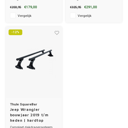
kunststof coating.
windgeruis.
€179,00
€291,00
€203,95
€325,95
Merc
✔ set van 2 dragers
✔ set van 2 dragers
✔ stang breedte 3.2cm
✔ stang breedte 8cm
Vergelijk
Vergelijk
MG
-12%
Mini
Mitsu
Nio
Nissa
Opel
Thule SquareBar
Peuge
Jeep Wrangler
bouwjaar 2019 t/m
Poles
heden | hardtop
Compleet dakdragersysteem