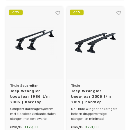
Trolleys
Chrys
Thule 
Hond
-12%
-11%
Hand, Heup en Body tassen
Citro
Thule
Fietskoffer
Accessoires voor bij de tas
Cupra
Thule
PickUp rek
Dakkoffertassen
Dacia
Thule
Dodg
Fiat
Thule SquareBar
Thule
Ford
Jeep Wrangler
Jeep Wrangler
bouwjaar 1986 t/m
bouwjaar 2006 t/m
2006 | hardtop
2019 | hardtop
Hond
Compleet dakdragersysteem
De Thule WingBar dakdragers
met klassieke vierkante stalen
hebben druppelvormige
Hyund
stangen met een zwarte
stangen en minimaal
kunststof coating.
windgeruis.
€179,00
€291,00
€203,95
€325,95
✔ set van 2 dragers
✔ set van 2 dragers