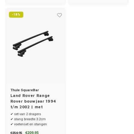
Ineos
-18%
Infiniti
Jagua
Jeep
Kia
Land 
Thule SquareBar
Land Rover Range
Lexus
Rover bouwjaar 1994
t/m 2002 | met
dakrailing
Lynk 
✔ set van 2 dragers
✔ stang breedte 3.2cm
✔ voetenset en stangen
Mazd
€209,95
€254,95