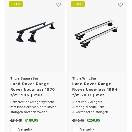
Trolleys
Chrys
-14%
-16%
Thule 
Hond
Hand, Heup en Body tassen
Citro
Thule
Fietskoffer
Accessoires voor bij de tas
Cupra
Thule
PickUp rek
Dakkoffertassen
Dacia
Thule
Dodg
Fiat
Thule SquareBar
Thule WingBar
Land Rover Range
Land Rover Range
Rover bouwjaar 1970
Rover bouwjaar 1994
Ford
t/m 1996 | met
t/m 2002 | met
regengoot
dakrailing
Compleet dakdragersysteem
✔ set van 2 dragers
Hond
met klassieke vierkante stalen
✔ stang breedte 8cm
stangen met een zwarte
✔ voetenset en stangen
kunststof coating.
Hyund
€189,95
€259,95
€219,95
€310,90
✔ set van 2 dragers
✔ stang breedte 3.2cm
Vergelijk
Vergelijk