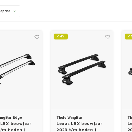
lopend
-14%
-1
ingBar Edge
Thule WingBar
Th
 LBX bouwjaar
Lexus LBX bouwjaar
L
t/m heden |
2023 t/m heden |
2