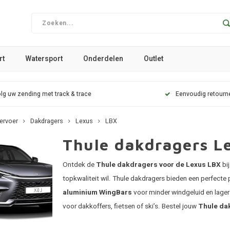
rt
Watersport
Onderdelen
Outlet
lg uw zending met track & trace
Eenvoudig retourn
ervoer
Dakdragers
Lexus
LBX
Thule dakdragers L
Ontdek de
Thule dakdragers voor de Lexus LBX
bi
topkwaliteit wil. Thule dakdragers bieden een perfecte
aluminium WingBars
voor minder windgeluid en lager 
voor dakkoffers, fietsen of ski’s. Bestel jouw
Thule da