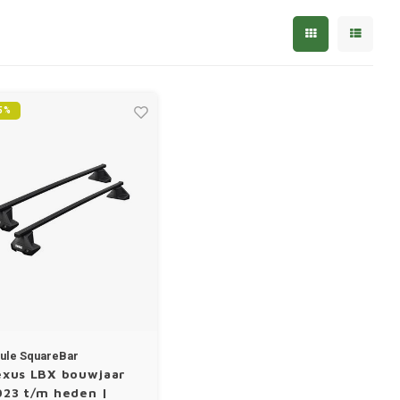
5%
ule SquareBar
exus LBX bouwjaar
023 t/m heden |