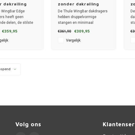
 dakrailing
zonder dakrailing
z
e WingBar Edge
De Thule WingBar dakdragers
De
rs heeft geen
hebben druppelvormige
da
nde delen, de stilste
stangen en minimaal
st
rs!
windgeruis.
co
€359,95
€309,95
€361,90
€3
n 2 dragers
✔ set van 2 dragers
✔ 
 breedte 8cm
✔ stang breedte 8cm
✔ 
elijk
Vergelijk
lopend
Volg ons
Klantenser