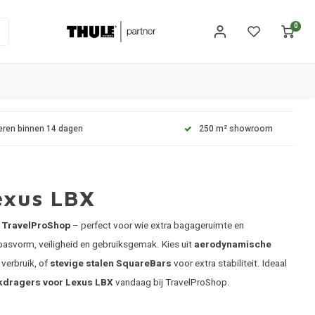
0
eren binnen 14 dagen
250 m² showroom
exus LBX
j
TravelProShop
– perfect voor wie extra bagageruimte en
 pasvorm, veiligheid en gebruiksgemak. Kies uit
aerodynamische
verbruik, of
stevige stalen SquareBars
voor extra stabiliteit. Ideaal
kdragers voor Lexus LBX
vandaag bij TravelProShop.