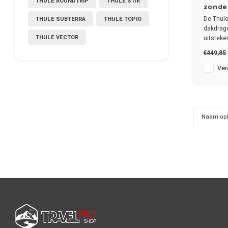
THULE ROUNDTRIP
THULE STIR
zonder
THULE SUBTERRA
THULE TOPIO
De Thul
dakdrage
THULE VECTOR
uitsteke
dakdrage
€449,85
✔ set va
✔ stang
Verg
Naam op