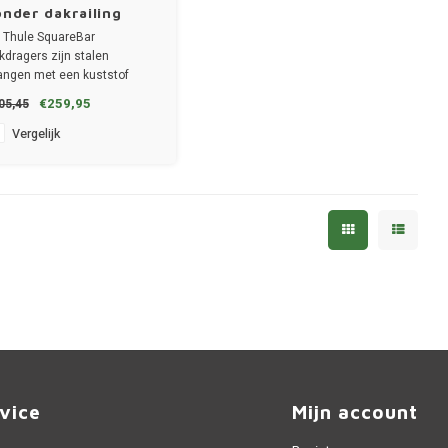
onder dakrailing
 Thule SquareBar
kdragers zijn stalen
angen met een kuststof
ating.
€259,95
05,45
set van 2 dragers
stang breedte 3.2cm
Vergelijk
vice
Mijn account