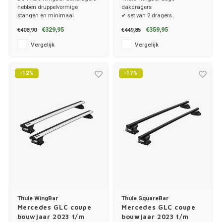
hebben druppelvormige
dakdragers
Porsc
stangen en minimaal
✔ set van 2 dragers
windgeruis.
✔ stang breedte 8cm
€329,95
€359,95
€408,90
€449,85
✔ set van 2 dragers
✔ incl. stangen, voetenset en
Renau
✔ stang breedte 8cm
kitset
Vergelijk
Vergelijk
Saab
-12%
-17%
Seat
Skoda
Smart
Ssang
Subar
Thule WingBar
Thule SquareBar
Suzuk
Mercedes GLC coupe
Mercedes GLC coupe
bouwjaar 2023 t/m
bouwjaar 2023 t/m