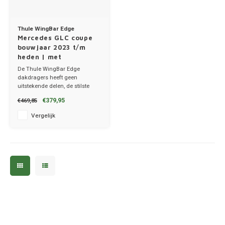
Thule WingBar Edge
Mercedes GLC coupe
bouwjaar 2023 t/m
heden | met
montagepunten
De Thule WingBar Edge
dakdragers heeft geen
uitstekende delen, de stilste
dakdragers!
€379,95
€469,85
✔ set van 2 dragers
✔ stang breedte 8cm
Vergelijk