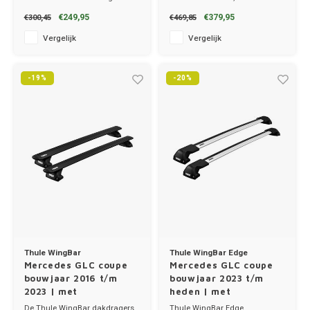
Merc
✔ set van 2 dragers
dakdragers!
€249,95
€379,95
€300,45
€469,85
✔ stang breedte 3.2cm
✔ set van 2 dragers
✔ stang breedte 8cm
Vergelijk
Vergelijk
MG
-19%
-20%
Mini
Mitsu
Nio
Nissa
Opel
Thule WingBar
Thule WingBar Edge
Peuge
Mercedes GLC coupe
Mercedes GLC coupe
bouwjaar 2016 t/m
bouwjaar 2023 t/m
Poles
2023 | met
heden | met
montagepunten
montagepunten
De Thule WingBar dakdragers
Thule WingBar Edge