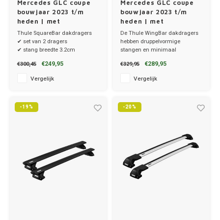
Mercedes GLC coupe
Mercedes GLC coupe
bouwjaar 2023 t/m
bouwjaar 2023 t/m
heden | met
heden | met
montagepunten
montagepunten
Thule SquareBar dakdragers
De Thule WingBar dakdragers
✔ set van 2 dragers
hebben druppelvormige
✔ stang breedte 3.2cm
stangen en minimaal
✔ stangen, voetenset en kitset
windgeruis.
€249,95
€289,95
€300,45
€329,95
✔ set van 2 dragers
✔ stang breedte 8cm
Vergelijk
Vergelijk
-19%
-20%