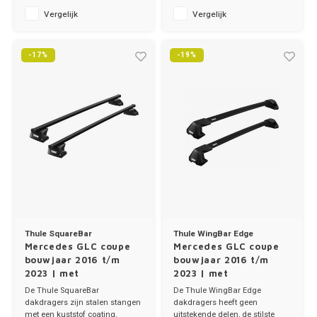
Ineos
✔ stang breedte 8cm
✔ stang breedte 8cm
Vergelijk
Vergelijk
Infiniti
-17%
-19%
Jagua
Jeep
Kia
Land 
Lexus
Thule SquareBar
Thule WingBar Edge
Lynk 
Mercedes GLC coupe
Mercedes GLC coupe
bouwjaar 2016 t/m
bouwjaar 2016 t/m
2023 | met
2023 | met
Mazd
montagepunten
montagepunten
De Thule SquareBar
De Thule WingBar Edge
dakdragers zijn stalen stangen
dakdragers heeft geen
met een kuststof coating.
uitstekende delen, de stilste