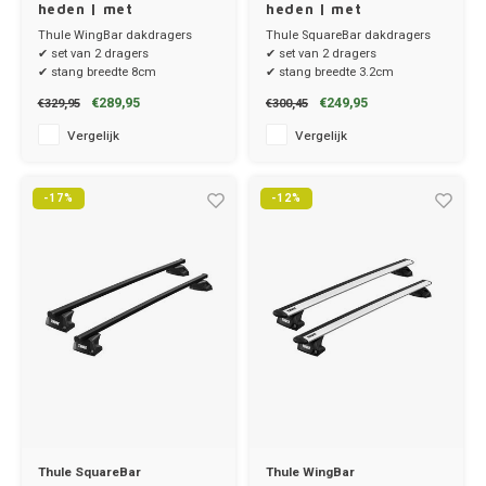
heden | met
heden | met
Tesla
montagepunten
montagepunten
Thule WingBar dakdragers
Thule SquareBar dakdragers
✔ set van 2 dragers
✔ set van 2 dragers
Toyot
✔ stang breedte 8cm
✔ stang breedte 3.2cm
✔ stangen, voetenset en kitset
✔ stangen, voetenset en kitset
€289,95
€249,95
€329,95
€300,45
Volks
Vergelijk
Vergelijk
Volvo
-17%
-12%
Xpeng
Zeekr
Thule SquareBar
Thule WingBar