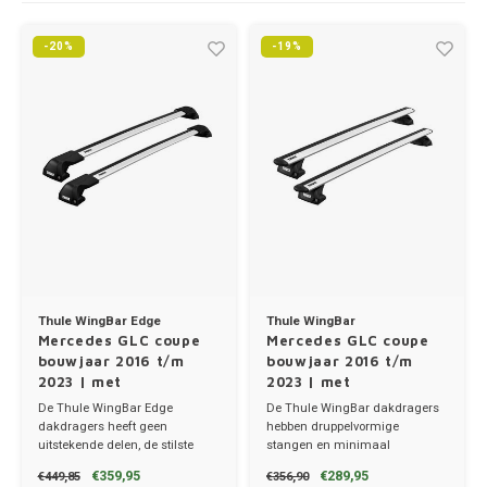
Trolleys
Chrys
Thule 
Hond
-20%
-19%
Hand, Heup en Body tassen
Citro
Thule
Fietskoffer
Accessoires voor bij de tas
Cupra
Thule
PickUp rek
Dakkoffertassen
Dacia
Thule
Dodg
Fiat
Thule WingBar Edge
Thule WingBar
Ford
Mercedes GLC coupe
Mercedes GLC coupe
bouwjaar 2016 t/m
bouwjaar 2016 t/m
2023 | met
2023 | met
Hond
montagepunten
montagepunten
De Thule WingBar Edge
De Thule WingBar dakdragers
dakdragers heeft geen
hebben druppelvormige
Hyund
uitstekende delen, de stilste
stangen en minimaal
dakdragers!
windgeruis.
€359,95
€289,95
€449,85
€356,90
✔ set van 2 dragers
✔ set van 2 dragers