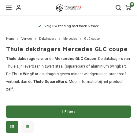
0
Hoofdmenu / wintersport
Hoofdmenu / onderdelen
Hoofdmenu / watersport
Hoofdmenu / vervoer
Hoofdmenu / tassen
Hoofdmenu / fietsen
Hoofdmenu
Hoofdmenu
Hoofdmenu
Volg uw zending met track & trace
kinderdrager
Wintersport
Onderdelen
Watersport
Vervoer
Fietsen
Tassen
Home
Vervoer
Dakdragers
Mercedes
GLC coupe
Thule dakdragers Mercedes GLC coupe
Wandelrugzakken
Fietsendragers
Skibox
Sup dragers
Dakdrager onderdelen
Aiway
Duffel
Dak f
Thule 
Thule
Dakdragers
Thule dakdragers
voor de
Mercedes GLC Coupe
. De dakdragers van
Lapto
Camera tassen
Fietskarren
Ski en snowboarddragers
Surfboard dragers
Dakkoffers onderdelen
Alfa 
Duffel
Trekh
Thule
Thule zijn leverbaar in zwart staal (squarebar) of aluminium (wingbar).
Thule
De
Thule WingBar
dakdragers geven minder windgeruis en brandstof
Organ
Daktenten
Drinkrugtassen
Fietskar accessoires
Skitassen
Kajak en kanodragers
Fietsendrager onderdelen
Audi
Duffel
Achte
Thule
verbruik dan de
Thule SquareBars
. Meer informatie bij het product
Thule
zelf.
Pakta
Dakkoffers
Duffels
Fietstassen
Snowboardtassen
Sleutels en slotjes
BMW
Duffel
Thule
Rekken
Kinderdragers
Fietszitjes
Frameklemmen
BYD
Duffel
Filters
Thule
Trekhaakkoffers
Laptoptassen
Chevr
Duffel
Thule
Trekhaaktent