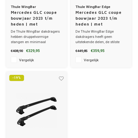
Thule WingBar
Thule WingBar Edge
Mercedes GLC coupe
Mercedes GLC coupe
bouwjaar 2023 t/m
bouwjaar 2023 t/m
heden | met
heden | met
montagepunten
montagepunten
De Thule WingBar dakdragers
De Thule WingBar Edge
hebben druppelvormige
dakdragers heeft geen
stangen en minimaal
uitstekende delen, de stilste
windgeruis.
dakdragers!
€329,95
€359,95
€408,90
€449,85
✔ set van 2 dragers
✔ set van 2 dragers
✔ stang breedte 8cm
✔ stang breedte 8cm
Vergelijk
Vergelijk
-19%