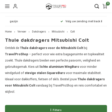
0
Hoofdmenu / wintersport
Hoofdmenu / onderdelen
Hoofdmenu / watersport
Hoofdmenu / vervoer
Hoofdmenu / tassen
Hoofdmenu / fietsen
Hoofdmenu
Hoofdmenu
Hoofdmenu
Volg uw zending met track & trace
kinderdrager
Wintersport
Onderdelen
Watersport
Vervoer
Fietsen
Tassen
Home
Vervoer
Dakdragers
Mitsubishi
Colt
Thule dakdragers Mitsubishi Colt
Wandelrugzakken
Fietsendragers
Skibox
Sup dragers
Dakdrager onderdelen
Aiway
Duffel
Dak f
Thule 
Thule
Dakdragers
Ontdek de
Thule dakdragers voor de Mitsubishi Colt
bij
Lapto
Camera tassen
Fietskarren
Ski en snowboarddragers
Surfboard dragers
Dakkoffers onderdelen
Alfa 
Duffel
Trekh
Thule
TravelProShop
– perfect voor wie extra bagageruimte en topkwaliteit
Thule
zoekt. Thule dakdragers bieden een perfecte pasvorm, veiligheid en
Organ
Daktenten
Drinkrugtassen
Fietskar accessoires
Skitassen
Kajak en kanodragers
Fietsendrager onderdelen
Audi
Duffel
Achte
Thule
gebruiksgemak. Kies uit
lichte aluminium WingBars
voor minder
Thule
windgeluid of
stevige stalen SquareBars
voor maximale stabiliteit.
Pakta
Dakkoffers
Duffels
Fietstassen
Snowboardtassen
Sleutels en slotjes
BMW
Duffel
Ideaal voor dakkoffers, fietsen of ski’s. Bestel jouw
Thule dakdragers
Thule
voor Mitsubishi Colt
vandaag bij TravelProShop en reis comfortabel en
Rekken
Kinderdragers
Fietszitjes
Frameklemmen
BYD
Duffel
stijlvol.
Thule
Trekhaakkoffers
Laptoptassen
Chevr
Duffel
Thule
Filters
Trekhaaktent