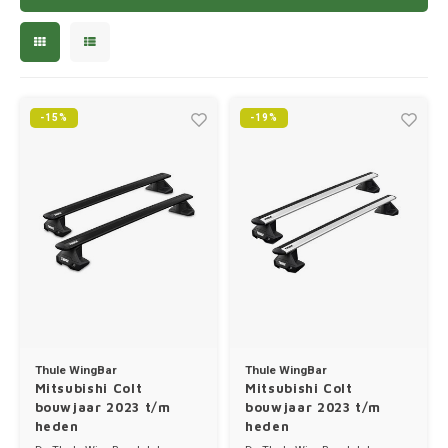
Trolleys
Chrys
Thule 
Hond
Hand, Heup en Body tassen
Citro
Thule
Fietskoffer
Accessoires voor bij de tas
Cupra
-15%
-19%
Thule
PickUp rek
Dakkoffertassen
Dacia
Thule
Dodg
Fiat
Ford
Hond
Thule WingBar
Thule WingBar
Mitsubishi Colt
Mitsubishi Colt
Hyund
bouwjaar 2023 t/m
bouwjaar 2023 t/m
heden
heden