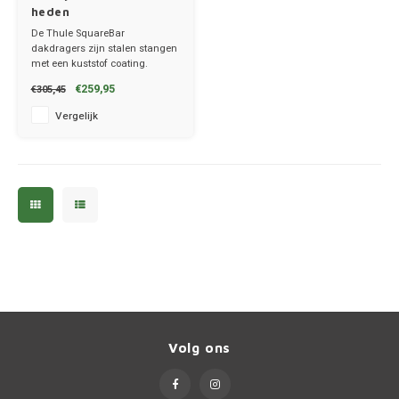
heden
De Thule SquareBar
MG
dakdragers zijn stalen stangen
met een kuststof coating.
✔ set van 2 dragers
Mini
€259,95
€305,45
✔ stang breedte 3.2cm
Vergelijk
Mitsu
Nio
Nissa
Opel
Peuge
Volg ons
Poles