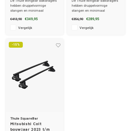
De Thule WingBar dakdragers
De Thule WingBar dakdragers
Ineos
hebben druppelvormige
hebben druppelvormige
stangen en minimaal
stangen en minimaal
Infiniti
windgeruis.
windgeruis.
€349,95
€289,95
€413,90
€356,90
✔ set van 2 dragers
✔ set van 2 dragers
✔ stang breedte 8cm
✔ stang breedte 8cm
Vergelijk
Vergelijk
Jagua
Jeep
-15%
Kia
Land 
Lexus
Lynk 
Mazd
Thule SquareBar
Mitsubishi Colt
bouwjaar 2023 t/m
Merc