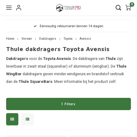
0
Hoofdmenu / wintersport
Hoofdmenu / onderdelen
Hoofdmenu / watersport
Hoofdmenu / vervoer
Hoofdmenu / tassen
Hoofdmenu / fietsen
Hoofdmenu
Hoofdmenu
Hoofdmenu
Eenvoudig retourneren binnen 14 dagen
kinderdrager
Wintersport
Onderdelen
Watersport
Vervoer
Fietsen
Tassen
Home
Vervoer
Dakdragers
Toyota
Avensis
Thule dakdragers Toyota Avensis
Wandelrugzakken
Fietsendragers
Skibox
Sup dragers
Dakdrager onderdelen
Aiway
Duffel
Dak f
Thule
Dakdragers
Dakdragers
voor de
Toyota Avensis
. De dakdragers van
Thule
zijn
Lapto
Camera tassen
Fietskarren
Ski en snowboarddragers
Surfboard dragers
Dakkoffers onderdelen
Alfa 
Duffel
Trekh
leverbaar in zwart staal (squarebar) of aluminium (wingbar). De
Thule
Thule
WingBar
dakdragers geven minder windgeruis en brandstof verbruik
Organ
Daktenten
Drinkrugtassen
Fietskar accessoires
Skitassen
Kajak en kanodragers
Fietsendrager onderdelen
Audi
Duffel
Achte
dan de
Thule SquareBars
. Meer informatie bij het product zelf.
Thule
Pakta
Dakkoffers
Duffels
Fietstassen
Snowboardtassen
Sleutels en slotjes
BMW
Duffel
Thule
Filters
Rekken
Kinderdragers
Fietszitjes
Frameklemmen
BYD
Duffel
Thule
Trekhaakkoffers
Laptoptassen
Chevr
Duffel
Thule
Trekhaaktent