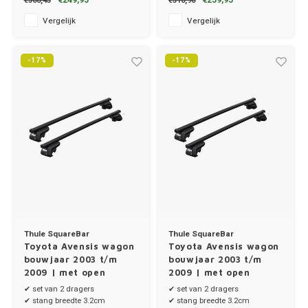
€249,95
€259,95
€300,45
€310,90
Vergelijk
Vergelijk
MG
-17%
-17%
Mini
Mitsu
Nio
Nissa
Opel
Thule SquareBar
Thule SquareBar
Peuge
Toyota Avensis wagon
Toyota Avensis wagon
bouwjaar 2003 t/m
bouwjaar 2003 t/m
Poles
2009 | met open
2009 | met open
dakrailing
dakrailing
✔ set van 2 dragers
✔ set van 2 dragers
✔ stang breedte 3.2cm
✔ stang breedte 3.2cm
Porsc