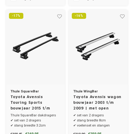
Ineos
Infiniti
-17%
-16%
Jagua
Jeep
Kia
Land 
Lexus
Thule SquareBar
Thule WingBar
Toyota Avensis
Toyota Avensis wagon
Touring Sports
bouwjaar 2003 t/m
Lynk 
bouwjaar 2015 t/m
2009 | met open
2019 | met
dakrailing
Thule SquareBar dakdragers
✔ set van 2 dragers
Mazd
montagepunten in de
✔ set van 2 dragers
✔ stang breedte 8cm
sierrailing
✔ stang breedte 3.2cm
✔ voetenset en stangen
✔ stangen, voetenset en kitset
Merc