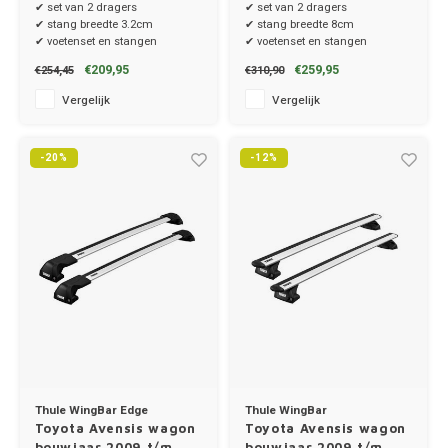
dakrailing
dakrailing
✔ set van 2 dragers
✔ set van 2 dragers
✔ stang breedte 3.2cm
✔ stang breedte 8cm
✔ voetenset en stangen
✔ voetenset en stangen
Toyot
€209,95
€259,95
€254,45
€310,90
Vergelijk
Vergelijk
Volks
-20%
-12%
Volvo
Xpeng
Zeekr
Thule WingBar Edge
Thule WingBar
Toyota Avensis wagon
Toyota Avensis wagon
bouwjaar 2009 t/m
bouwjaar 2009 t/m