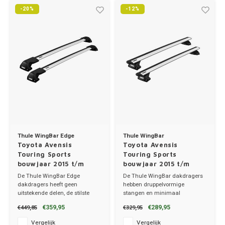
Trolleys
Chrys
-20%
-12%
Thule 
Hond
Hand, Heup en Body tassen
Citro
Thule
Fietskoffer
Accessoires voor bij de tas
Cupra
Thule
PickUp rek
Dakkoffertassen
Dacia
Thule
Dodg
Fiat
Thule WingBar Edge
Thule WingBar
Toyota Avensis
Toyota Avensis
Ford
Touring Sports
Touring Sports
bouwjaar 2015 t/m
bouwjaar 2015 t/m
2019 | met
2019 | met
De Thule WingBar Edge
De Thule WingBar dakdragers
Hond
montagepunten in de
montagepunten in de
dakdragers heeft geen
hebben druppelvormige
sierrailing
sierrailing
uitstekende delen, de stilste
stangen en minimaal
dakdragers!
windgeruis.
Hyund
€359,95
€289,95
€449,85
€329,95
✔ set van 2 dragers
✔ set van 2 dragers
✔ stang breedte 8cm
✔ stang breedte 8cm
Vergelijk
Vergelijk