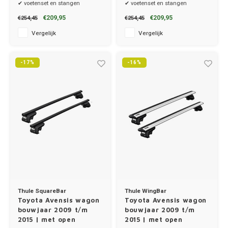
✔ voetenset en stangen
✔ voetenset en stangen
€209,95
€209,95
€254,45
€254,45
Renau
Vergelijk
Vergelijk
Saab
-17%
-16%
Seat
Skoda
Smart
Ssang
Subar
Thule SquareBar
Thule WingBar
Suzuk
Toyota Avensis wagon
Toyota Avensis wagon
bouwjaar 2009 t/m
bouwjaar 2009 t/m
2015 | met open
2015 | met open
Tesla