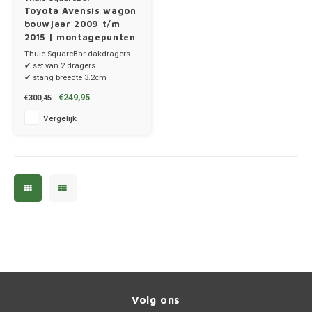
Toyota Avensis wagon
bouwjaar 2009 t/m
2015 | montagepunten
in de sierrailing
Thule SquareBar dakdragers
✔ set van 2 dragers
✔ stang breedte 3.2cm
✔ stangen, voetenset en kitset
€249,95
€300,45
Vergelijk
Volg ons