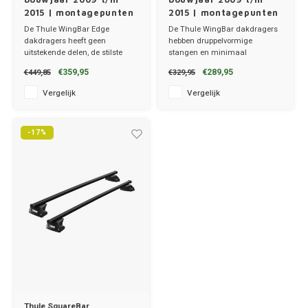
2015 | montagepunten
2015 | montagepunten
in de sierrailing
in de sierrailing
De Thule WingBar Edge
De Thule WingBar dakdragers
dakdragers heeft geen
hebben druppelvormige
uitstekende delen, de stilste
stangen en minimaal
dakdragers!
windgeruis.
€359,95
€289,95
€449,85
€329,95
✔ set van 2 dragers
✔ set van 2 dragers
✔ stang breedte 8cm
✔ stang breedte 8cm
Vergelijk
Vergelijk
-17%
Thule SquareBar