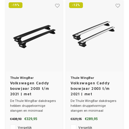
Trolleys
Chrys
-19%
-12%
Thule 
Hond
Hand, Heup en Body tassen
Citro
Thule
Fietskoffer
Accessoires voor bij de tas
Cupra
Thule
PickUp rek
Dakkoffertassen
Dacia
Thule
Dodg
Fiat
Thule WingBar
Thule WingBar
Volkswagen Caddy
Volkswagen Caddy
Ford
bouwjaar 2003 t/m
bouwjaar 2003 t/m
2021 | met
2021 | met
montagepunten
montagepunten
De Thule WingBar dakdragers
De Thule WingBar dakdragers
Hond
hebben druppelvormige
hebben druppelvormige
stangen en minimaal
stangen en minimaal
windgeruis.
windgeruis.
Hyund
€329,95
€289,95
€408,90
€329,95
✔ set van 2 dragers
✔ set van 2 dragers
✔ stang breedte 8cm
✔ stang breedte 8cm
Vergelijk
Vergelijk