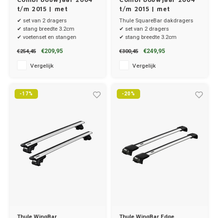
t/m 2015 | met
t/m 2015 | met
dakrailing
montagepunten
✔ set van 2 dragers
Thule SquareBar dakdragers
✔ stang breedte 3.2cm
✔ set van 2 dragers
✔ voetenset en stangen
✔ stang breedte 3.2cm
✔ stangen, voetenset en kitset
€209,95
€249,95
€254,45
€300,45
Vergelijk
Vergelijk
-17%
-20%
Thule WingBar
Thule WingBar Edge