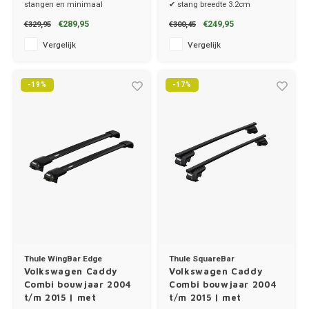
stangen en minimaal
✔ stang breedte 3.2cm
windgeruis.
✔ stangen, voetenset en kitset
€289,95
€249,95
€329,95
€300,45
Renau
✔ set van 2 dragers
✔ stang breedte 8cm
Vergelijk
Vergelijk
Saab
-19%
-17%
Seat
Skoda
Smart
Ssang
Subar
Thule WingBar Edge
Thule SquareBar
Suzuk
Volkswagen Caddy
Volkswagen Caddy
Combi bouwjaar 2004
Combi bouwjaar 2004
t/m 2015 | met
t/m 2015 | met
Tesla