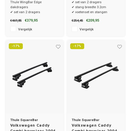
dakrailing
dakrailing
Thule WingBar Edge
✔ set van 2 dragers
dakdragers
✔ stang breedte 3.2cm
Toyot
✔ set van 2 dragers
✔ voetenset en stangen
✔ stang breedte 8cm
€379,95
€209,95
€469,85
€254,45
✔ compleet systeem
Volks
Vergelijk
Vergelijk
-17%
-17%
Volvo
Xpeng
Zeekr
Thule SquareBar
Thule SquareBar
Volkswagen Caddy
Volkswagen Caddy
Combi bouwjaar 2004
Combi bouwjaar 2004