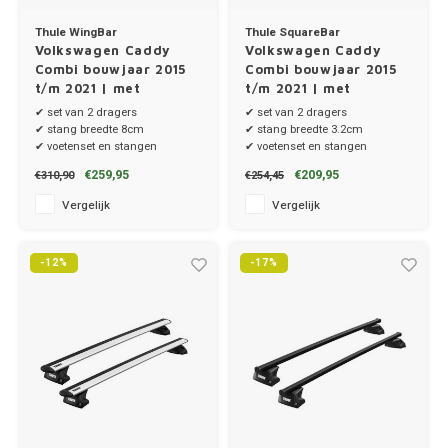
Thule WingBar
Thule SquareBar
Volkswagen Caddy
Volkswagen Caddy
Combi bouwjaar 2015
Combi bouwjaar 2015
t/m 2021 | met
t/m 2021 | met
dakrailing
dakrailing
✔ set van 2 dragers
✔ set van 2 dragers
✔ stang breedte 8cm
✔ stang breedte 3.2cm
✔ voetenset en stangen
✔ voetenset en stangen
€259,95
€209,95
€310,90
€254,45
Vergelijk
Vergelijk
-12%
-17%