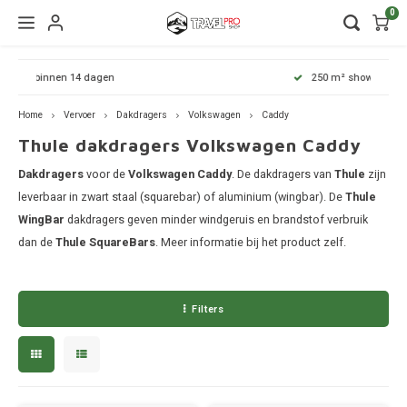
0
Hoofdmenu / wintersport
Hoofdmenu / onderdelen
Hoofdmenu / watersport
Hoofdmenu / vervoer
Hoofdmenu / tassen
Hoofdmenu / fietsen
Hoofdmenu
Hoofdmenu
Hoofdmenu
250 m² showroom
kinderdrager
Wintersport
Onderdelen
Watersport
Vervoer
Fietsen
Tassen
Home
Vervoer
Dakdragers
Volkswagen
Caddy
Thule dakdragers Volkswagen Caddy
Wandelrugzakken
Fietsendragers
Skibox
Sup dragers
Dakdrager onderdelen
Aiway
Duffel
Dak f
Thule 
Thule
Dakdragers
Dakdragers
voor de
Volkswagen Caddy
. De dakdragers van
Thule
zijn
Lapto
Camera tassen
Fietskarren
Ski en snowboarddragers
Surfboard dragers
Dakkoffers onderdelen
Alfa 
Duffel
Trekh
Thule
leverbaar in zwart staal (squarebar) of aluminium (wingbar). De
Thule
Thule
WingBar
dakdragers geven minder windgeruis en brandstof verbruik
Organ
Daktenten
Drinkrugtassen
Fietskar accessoires
Skitassen
Kajak en kanodragers
Fietsendrager onderdelen
Audi
Duffel
Achte
Thule
dan de
Thule SquareBars
. Meer informatie bij het product zelf.
Thule
Pakta
Dakkoffers
Duffels
Fietstassen
Snowboardtassen
Sleutels en slotjes
BMW
Duffel
Thule
Filters
Rekken
Kinderdragers
Fietszitjes
Frameklemmen
BYD
Duffel
Thule
Trekhaakkoffers
Laptoptassen
Chevr
Duffel
Thule
Trekhaaktent