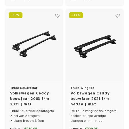
Ineos
Infiniti
-17%
-19%
Jagua
Jeep
Kia
Land 
Lexus
Thule SquareBar
Thule WingBar
Volkswagen Caddy
Volkswagen Caddy
bouwjaar 2003 t/m
bouwjaar 2021 t/m
Lynk 
2021 | met
heden | met
montagepunten
montagepunten
Thule SquareBar dakdragers
De Thule WingBar dakdragers
Mazd
✔ set van 2 dragers
hebben druppelvormige
✔ stang breedte 3.2cm
stangen en minimaal
✔ stangen, voetenset en kitset
windgeruis.
Merc