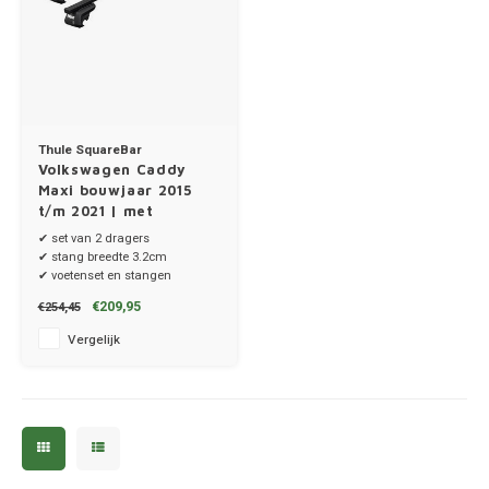
Thule SquareBar
Volkswagen Caddy
Maxi bouwjaar 2015
t/m 2021 | met
dakrailing
✔ set van 2 dragers
✔ stang breedte 3.2cm
✔ voetenset en stangen
€209,95
€254,45
Vergelijk