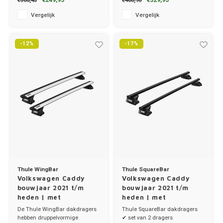
€249,95
€329,95
€300,45
€408,90
✔ set van 2 dragers
✔ stang breedte 8cm
Vergelijk
Vergelijk
MG
-12%
-17%
Mini
Mitsu
Nio
Nissa
Opel
Thule WingBar
Thule SquareBar
Peuge
Volkswagen Caddy
Volkswagen Caddy
bouwjaar 2021 t/m
bouwjaar 2021 t/m
Poles
heden | met
heden | met
montagepunten
montagepunten
De Thule WingBar dakdragers
Thule SquareBar dakdragers
hebben druppelvormige
✔ set van 2 dragers
Porsc