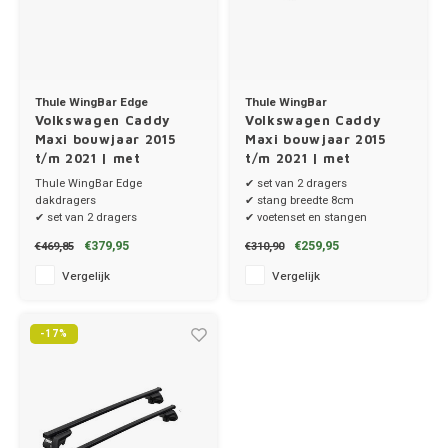
Thule WingBar Edge
Thule WingBar
Volkswagen Caddy
Volkswagen Caddy
Maxi bouwjaar 2015
Maxi bouwjaar 2015
t/m 2021 | met
t/m 2021 | met
dakrailing
dakrailing
Thule WingBar Edge
✔ set van 2 dragers
dakdragers
✔ stang breedte 8cm
✔ set van 2 dragers
✔ voetenset en stangen
✔ stang breedte 8cm
€379,95
€259,95
€469,85
€310,90
✔ compleet systeem
Vergelijk
Vergelijk
-17%