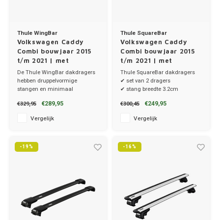
Thule WingBar
Thule SquareBar
Volkswagen Caddy
Volkswagen Caddy
Combi bouwjaar 2015
Combi bouwjaar 2015
t/m 2021 | met
t/m 2021 | met
montagepunten
montagepunten
De Thule WingBar dakdragers
Thule SquareBar dakdragers
hebben druppelvormige
✔ set van 2 dragers
stangen en minimaal
✔ stang breedte 3.2cm
windgeruis.
✔ stangen, voetenset en kitset
€289,95
€249,95
€329,95
€300,45
✔ set van 2 dragers
✔ stang breedte 8cm
Vergelijk
Vergelijk
-19%
-16%