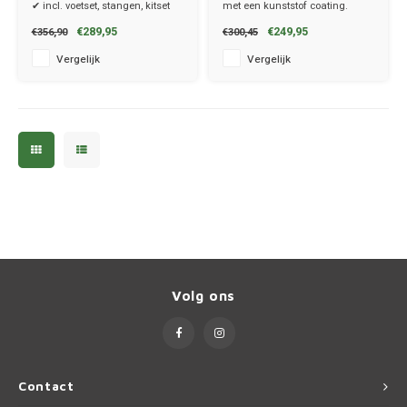
✔ incl. voetset, stangen, kitset
met een kunststof coating.
✔ set van 2 dragers
€289,95
€249,95
€356,90
€300,45
Renau
✔ stang breedte 3.2cm
Vergelijk
Vergelijk
Saab
Seat
Skoda
Smart
Ssang
Volg ons
Subar
Suzuk
Contact
Tesla