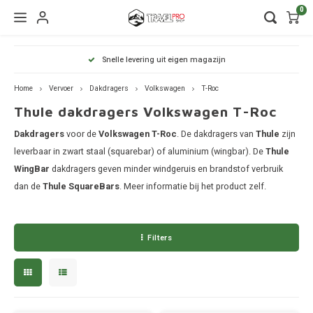
0
Hoofdmenu / wintersport
Hoofdmenu / onderdelen
Hoofdmenu / watersport
Hoofdmenu / vervoer
Hoofdmenu / tassen
Hoofdmenu / fietsen
Hoofdmenu
Hoofdmenu
Hoofdmenu
Snelle levering uit eigen magazijn
kinderdrager
Wintersport
Onderdelen
Watersport
Vervoer
Fietsen
Tassen
Home
Vervoer
Dakdragers
Volkswagen
T-Roc
Thule dakdragers Volkswagen T-Roc
Wandelrugzakken
Fietsendragers
Skibox
Sup dragers
Dakdrager onderdelen
Aiway
Duffel
Dak f
Thule 
Thule
Dakdragers
Dakdragers
voor de
Volkswagen T-Roc
. De dakdragers van
Thule
zijn
Lapto
Camera tassen
Fietskarren
Ski en snowboarddragers
Surfboard dragers
Dakkoffers onderdelen
Alfa 
Duffel
Trekh
Thule
leverbaar in zwart staal (squarebar) of aluminium (wingbar). De
Thule
Thule
WingBar
dakdragers geven minder windgeruis en brandstof verbruik
Organ
Daktenten
Drinkrugtassen
Fietskar accessoires
Skitassen
Kajak en kanodragers
Fietsendrager onderdelen
Audi
Duffel
Achte
Thule
dan de
Thule SquareBars
. Meer informatie bij het product zelf.
Thule
Pakta
Dakkoffers
Duffels
Fietstassen
Snowboardtassen
Sleutels en slotjes
BMW
Duffel
Thule
Filters
Rekken
Kinderdragers
Fietszitjes
Frameklemmen
BYD
Duffel
Thule
Trekhaakkoffers
Laptoptassen
Chevr
Duffel
Thule
Trekhaaktent