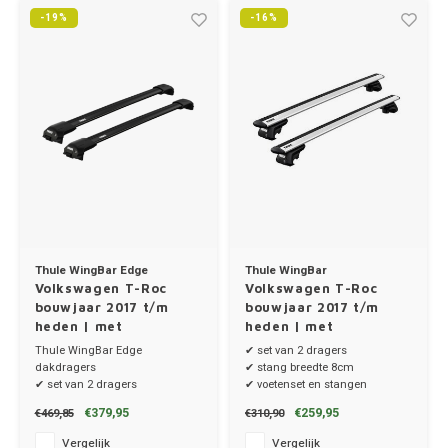
Trolleys
Chrys
-19%
-16%
Thule 
Hond
Hand, Heup en Body tassen
Citro
Thule
Fietskoffer
Accessoires voor bij de tas
Cupra
Thule
PickUp rek
Dakkoffertassen
Dacia
Thule
Dodg
Fiat
Thule WingBar Edge
Thule WingBar
Volkswagen T-Roc
Volkswagen T-Roc
Ford
bouwjaar 2017 t/m
bouwjaar 2017 t/m
heden | met
heden | met
dakrailing
dakrailing
Thule WingBar Edge
✔ set van 2 dragers
Hond
dakdragers
✔ stang breedte 8cm
✔ set van 2 dragers
✔ voetenset en stangen
✔ stang breedte 8cm
Hyund
€379,95
€259,95
€469,85
€310,90
✔ compleet systeem
Vergelijk
Vergelijk