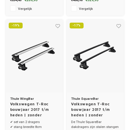
€209,95
€329,95
€254,45
€408,90
Vergelijk
Vergelijk
MG
-19%
-17%
Mini
Mitsu
Nio
Nissa
Opel
Thule WingBar
Thule SquareBar
Peuge
Volkswagen T-Roc
Volkswagen T-Roc
bouwjaar 2017 t/m
bouwjaar 2017 t/m
Poles
heden | zonder
heden | zonder
dakrailing
dakrailing
✔ set van 2 dragers
De Thule SquareBar
✔ stang breedte 8cm
dakdragers zijn stalen stangen
Porsc