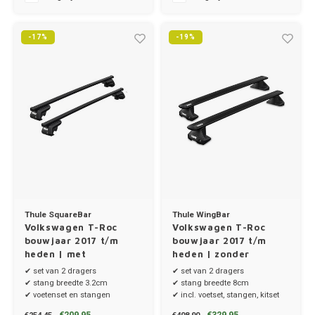
Ineos
Infiniti
-17%
-19%
Jagua
Jeep
Kia
Land 
Lexus
Thule SquareBar
Thule WingBar
Volkswagen T-Roc
Volkswagen T-Roc
bouwjaar 2017 t/m
bouwjaar 2017 t/m
Lynk 
heden | met
heden | zonder
dakrailing
dakrailing
✔ set van 2 dragers
✔ set van 2 dragers
Mazd
✔ stang breedte 3.2cm
✔ stang breedte 8cm
✔ voetenset en stangen
✔ incl. voetset, stangen, kitset
Merc