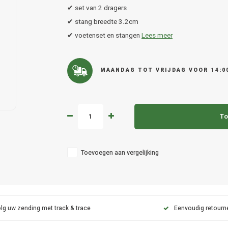
✔ set van 2 dragers
✔ stang breedte 3.2cm
✔ voetenset en stangen
Lees meer
MAANDAG TOT VRIJDAG VOOR 14:0
To
Toevoegen aan vergelijking
lg uw zending met track & trace
Eenvoudig retourn