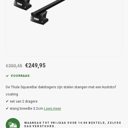
Hond
Trolleys
Chrys
Thule 
Fietskoffer
Hand, Heup en Body tassen
Citro
Thule
PickUp rek
Accessoires voor bij de tas
Cupra
Thule
Dakkoffertassen
Dacia
Thule
Dodg
€249,95
€300,45
Fiat
VOORRAAD
De Thule SquareBar dakdragers zijn stalen stangen met een kuststof
Ford
coating.
✔ set van 2 dragers
Hond
✔ stang breedte 3.2cm
Lees meer
Hyund
MAANDAG TOT VRIJDAG VOOR 14:00 BESTELD, ZELFDE
DAG VERSTUURD.