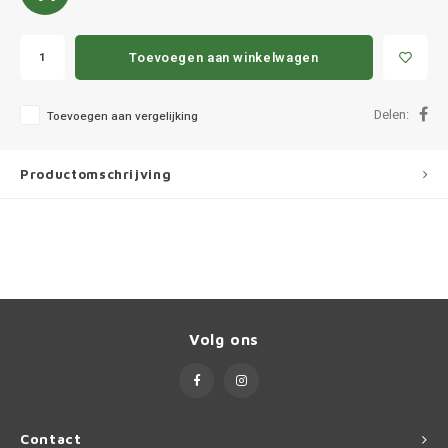
Ineos
Infiniti
Toevoegen aan winkelwagen
Jagua
Delen:
Toevoegen aan vergelijking
Jeep
Productomschrijving
Kia
Land 
Lexus
Volg ons
Lynk 
Mazd
Contact
Merc