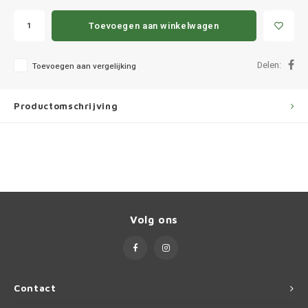
Ineos
Toevoegen aan winkelwagen
Infiniti
Delen:
Toevoegen aan vergelijking
Jagua
Jeep
Productomschrijving
Kia
Land 
Lexus
Volg ons
Lynk 
Mazd
Contact
Merc