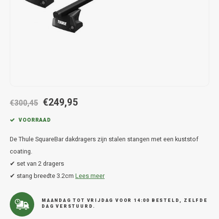
Hond
Trolleys
Chrys
Thule 
Fietskoffer
Hand, Heup en Body tassen
Citro
Thule
PickUp rek
Accessoires voor bij de tas
Cupra
Thule
Dakkoffertassen
Dacia
Thule
€249,95
Dodg
€300,45
VOORRAAD
Fiat
De Thule SquareBar dakdragers zijn stalen stangen met een kuststof
Ford
coating.
✔ set van 2 dragers
Hond
✔ stang breedte 3.2cm
Lees meer
Hyund
MAANDAG TOT VRIJDAG VOOR 14:00 BESTELD, ZELFDE
DAG VERSTUURD.