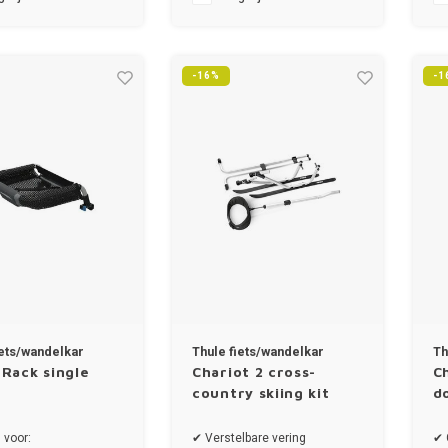
hariot Sport
✔Thule Chariot Sport
-16%
-1
iets/wandelkar
Thule fiets/wandelkar
Th
 Rack single
Chariot 2 cross-
Ch
country skiing kit
d
 voor:
✔ Verstelbare vering
✔ 