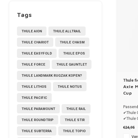
Tags
THULE AION
THULE ALLTRAIL
THULE CHARIOT
THULE CHASM
THULE EASYFOLD
THULE EPOS
THULE FORCE
THULE GAUNTLET
THULE LANDMARK RUGZAK KOPEN?
Thule f
Axle 
THULE LITHOS
THULE NOTUS
Cup
THULE PACIFIC
Passend
THULE PARAMOUNT
THULE RAIL
✔Thule 
✔Thule 
THULE ROUNDTRIP
THULE STIR
✔Thule C
€24,95
✔Thule C
THULE SUBTERRA
THULE TOPIO
✔Thule 
Verg