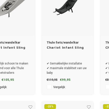
iets/wandelkar
Thule fiets/wandelkar
Th
t Infant Sling
Chariot Infant Sling
Ch
lijk schoon te maken
✔ Gemakkelijke installatie
✔ 
d voor alle Thule
✔ maximale stabiliteit van uw
✔ 
ietstrailers
baby
✔ 
✔ Geschikt voor alle Thule
Cha
€105,95
€99,95
€119,95
€5
Chariot fietstrailers
elijk
Vergelijk
-23%
-2