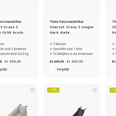
iets/wandelkar
Thule fiets/wandelkar
Th
t Cross 2
Chariot Cross 2 single
Ch
 licht bruin
dark slate
li
ren
✔ 2 kleuren
✔ 
kt voor 2 kinderen
✔ Geschikt voor 1 kind
✔ 
ewicht kind 2x22 kg
✔ Te bekijken in de showroom
✔ 
ewicht totaal 42 kg
✔ 
€1.099,95
€1.049,95
95
€1.249,95
€1
ng 86.3 x 77.3 x 37.5
✔ 
c
elijk
Vergelijk
-17%
-1