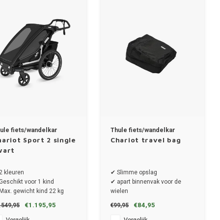
ule fiets/wandelkar
Thule fiets/wandelkar
ariot Sport 2 single
Chariot travel bag
wart
2 kleuren
✔ Slimme opslag
Geschikt voor 1 kind
✔ apart binnenvak voor de
Max. gewicht kind 22 kg
wielen
Draaggewicht totaal 34 kg
✔ Geschikt voor modellen met
€1.195,95
€84,95
.549,95
€99,95
Afmeting 87x65x37.5 cm
één of twee zitjes