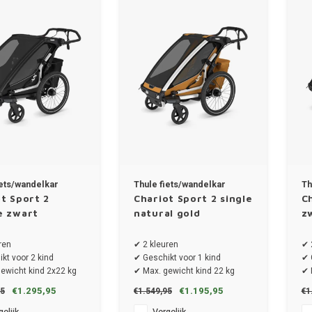
iets/wandelkar
Thule fiets/wandelkar
Th
t Sport 2
Chariot Sport 2 single
Ch
e zwart
natural gold
z
ren
✔ 2 kleuren
✔ 
kt voor 2 kind
✔ Geschikt voor 1 kind
✔ 
ewicht kind 2x22 kg
✔ Max. gewicht kind 22 kg
✔ 
ewicht totaal 42 kg
✔ Draaggewicht totaal 34 kg
✔ 
€1.295,95
€1.195,95
95
€1.549,95
€1
ng 87 x 80 x 37.5 cm
✔ Afmeting 87x65x37.5 cm
✔ 