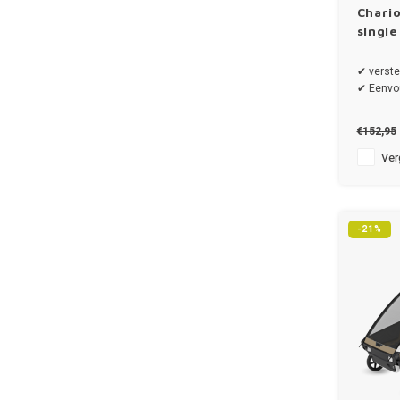
Chario
single
✔ verste
✔ Eenvou
€152,95
Verg
-21%