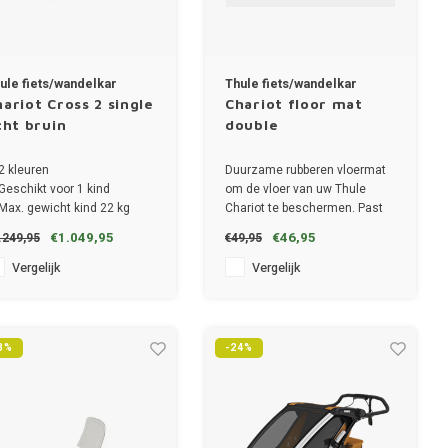
ule fiets/wandelkar
Thule fiets/wandelkar
ariot Cross 2 single
Chariot floor mat
cht bruin
double
2 kleuren
Duurzame rubberen vloermat
Geschikt voor 1 kind
om de vloer van uw Thule
Max. gewicht kind 22 kg
Chariot te beschermen. Past
Draaggewicht totaal 34 kg
op alle modellen Thule Chariot
€1.049,95
€46,95
.249,95
€49,95
Afmeting 86.3 x 63.3 x 37.5
fietskarren
m
Vergelijk
Vergelijk
3%
-24%