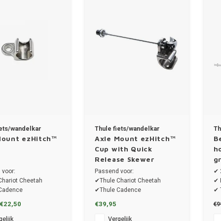
iets/wandelkar
Thule fiets/wandelkar
Th
Mount ezHitch™
Axle Mount ezHitch™
B
Cup with Quick
h
Release Skewer
g
 voor:
Passend voor:
✔ 
Chariot Cheetah
✔Thule Chariot Cheetah
✔ 
Cadence
✔Thule Cadence
✔ 
hariot Cab
✔Thule Chariot Cab
✔ 
€22,50
€39,95
€9
hariot Lite
✔Thule Chariot Lite
✔ 
Coaster XT
✔Thule Coaster XT
elijk
Vergelijk