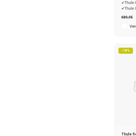
✔Thule C
✔Thule C
✔Thule C
€89,95
Verg
-18%
Thule f