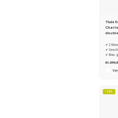
Thule f
Chario
double
✔ 2 kleu
✔ Geschi
✔ Max. g
✔ Draagg
€1.399,
✔ Afmeti
cm
Verg
-12%