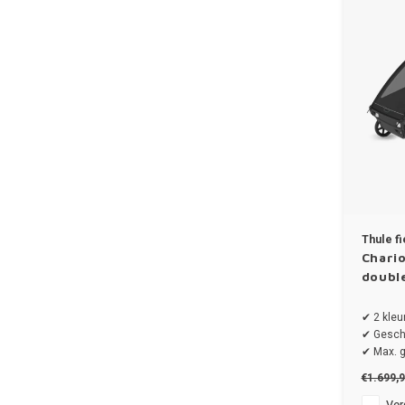
Thule f
Chario
doubl
✔ 2 kleu
✔ Geschi
✔ Max. g
✔ Draagg
€1.699,
✔ Afmeti