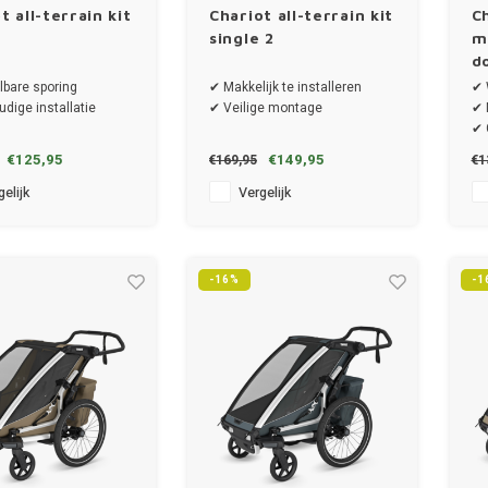
t all-terrain kit
Chariot all-terrain kit
C
single 2
m
d
lbare sporing
✔ Makkelijk te installeren
✔ 
dige installatie
✔ Veilige montage
✔ 
✔ 
✔ 
€125,95
€149,95
€169,95
€1
st
elijk
Vergelijk
-16%
-1