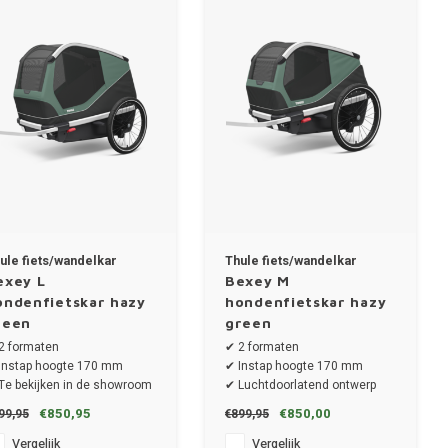
ule fiets/wandelkar
Thule fiets/wandelkar
exey L
Bexey M
ondenfietskar hazy
hondenfietskar hazy
reen
green
2 formaten
✔ 2 formaten
Instap hoogte 170 mm
✔ Instap hoogte 170 mm
Te bekijken in de showroom
✔ Luchtdoorlatend ontwerp
Luchtdoorlatend ontwerp
✔ L formaat te bekijken in de
€850,95
€850,00
99,95
€899,95
Max. gewicht per hond 45 kg
showroom
Vergelijk
Vergelijk