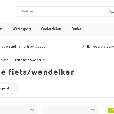
rt
Watersport
Onderdelen
Outlet
lg uw zending met track & trace
Eenvoudig retourn
erken
Thule fiets/wandelkar
le fiets/wandelkar
lopend
-1