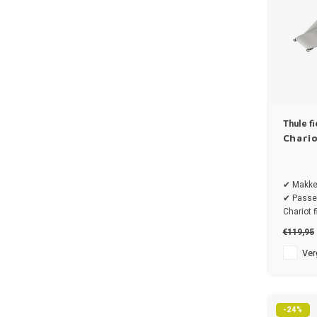
Thule f
Chario
✔ Makke
✔ Passen
Chariot f
€119,95
Verg
-24%