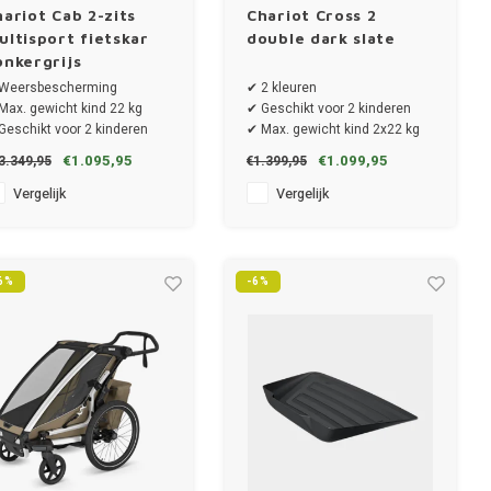
hariot Cab 2-zits
Chariot Cross 2
ultisport fietskar
double dark slate
onkergrijs
Weersbescherming
✔ 2 kleuren
Max. gewicht kind 22 kg
✔ Geschikt voor 2 kinderen
Geschikt voor 2 kinderen
✔ Max. gewicht kind 2x22 kg
Onafhankelijk verstelbare
✔ Draaggewicht totaal 42 kg
€1.095,95
€1.099,95
3.349,95
€1.399,95
oelen
✔ Afmeting 86.3 x 77.3 x 37.5
cm
Vergelijk
Vergelijk
6%
-6%