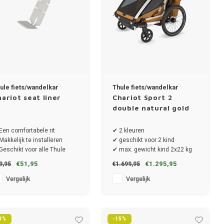
ule fiets/wandelkar
Thule fiets/wandelkar
ariot seat liner
Chariot Sport 2
double natural gold
Een comfortabele rit
✔ 2 kleuren
Makkelijk te installeren
✔ geschikt voor 2 kind
Geschikt voor alle Thule
✔ max. gewicht kind 2x22 kg
riot fietstrailers
✔ draaggewicht totaal 42 kg
€51,95
€1.295,95
9,95
€1.699,95
✔ afmeting 87 x 80 x 37.5 cm
Vergelijk
Vergelijk
3%
-15%