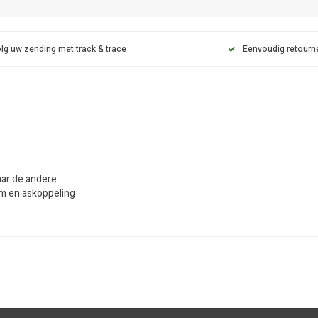
lg uw zending met track & trace
Eenvoudig retourn
aar de andere
eem en askoppeling