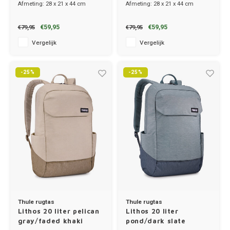
Afmeting: 28 x 21 x 44 cm
Afmeting: 28 x 21 x 44 cm
€59,95
€59,95
€79,95
€79,95
Vergelijk
Vergelijk
-25%
-25%
Thule rugtas
Thule rugtas
Lithos 20 liter pelican
Lithos 20 liter
gray/faded khaki
pond/dark slate