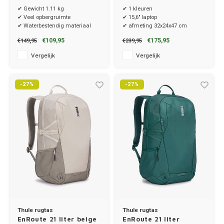
✔ Gewicht 1.11 kg
✔ 1 kleuren
✔ Veel opbergruimte
✔ 15,6" laptop
✔ Waterbestendig materiaal
✔ afmeting 32x24x47 cm
€109,95
€175,95
€149,95
€239,95
Vergelijk
Vergelijk
-27%
-27%
Thule rugtas
Thule rugtas
EnRoute 21 liter beige
EnRoute 21 liter