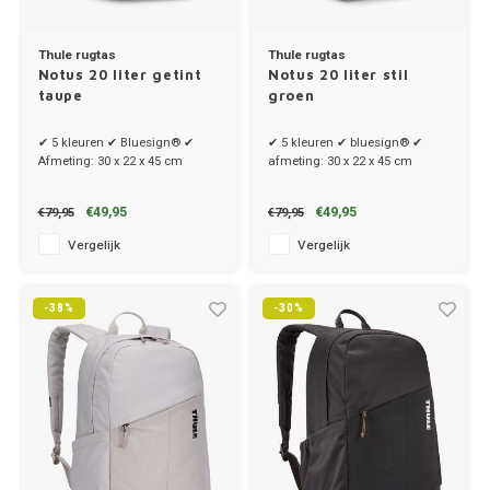
Thule rugtas
Thule rugtas
Notus 20 liter getint
Notus 20 liter stil
taupe
groen
✔ 5 kleuren ✔ Bluesign® ✔
✔ 5 kleuren ✔ bluesign® ✔
Afmeting: 30 x 22 x 45 cm
afmeting: 30 x 22 x 45 cm
€49,95
€49,95
€79,95
€79,95
Vergelijk
Vergelijk
-38%
-30%