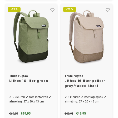
-29%
-29%
Thule rugtas
Thule rugtas
Lithos 16 liter groen
Lithos 16 liter pelican
gray/faded khaki
✔ 5 kleuren ✔ met laptopvak ✔
✔ 5 kleuren ✔ met laptopvak ✔
afmeting: 27 x 20 x 43 cm
afmeting: 27 x 20 x 43 cm
€49,95
€49,95
€69,95
€69,95