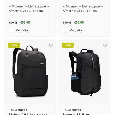
✔ 5 kleuren ✔ Met laptopvak ✔
✔ 5 kleuren ✔ Met laptopvak ✔
Afmeting: 28 x 21 x 44 cm
Afmeting: 28 x 21 x 44 cm
€59,95
€59,95
€79,95
€79,95
Vergelijk
Vergelijk
-25%
-23%
Thule rugtas
Thule rugtas
Lithos 20 liter zwart
Nanum 18 liter