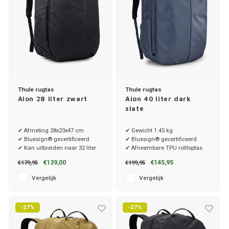
Ineos
Infiniti
Jagua
Jeep
Thule rugtas
Thule rugtas
Aion 28 liter zwart
Aion 40 liter dark
Kia
slate
Land 
✔ Afmeting 28x23x47 cm
✔ Gewicht 1.45 kg
✔ Bluesign® gecertificeerd
✔ Bluesign® gecertificeerd
✔ Kan uitbreiden naar 32 liter
✔ Afneembare TPU rolltoptas
Lexus
€139,00
€145,95
€179,95
€199,95
Lynk 
Vergelijk
Vergelijk
Mazd
-27%
-27%
Merc