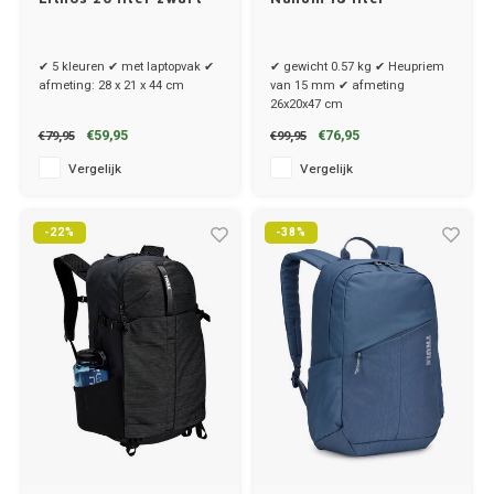
✔ 5 kleuren ✔ met laptopvak ✔
✔ gewicht 0.57 kg ✔ Heupriem
afmeting: 28 x 21 x 44 cm
van 15 mm ✔ afmeting
26x20x47 cm
€59,95
€76,95
€79,95
€99,95
Vergelijk
Vergelijk
-22%
-38%