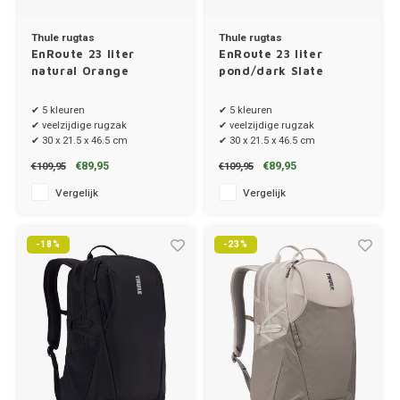
Thule rugtas
Thule rugtas
EnRoute 23 liter
EnRoute 23 liter
natural Orange
pond/dark Slate
✔ 5 kleuren
✔ 5 kleuren
✔ veelzijdige rugzak
✔ veelzijdige rugzak
✔ 30 x 21.5 x 46.5 cm
✔ 30 x 21.5 x 46.5 cm
€89,95
€89,95
€109,95
€109,95
Vergelijk
Vergelijk
-18%
-23%