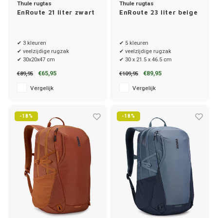
Thule rugtas
Thule rugtas
EnRoute 21 liter zwart
EnRoute 23 liter beige
✔ 3 kleuren
✔ 5 kleuren
✔ veelzijdige rugzak
✔ veelzijdige rugzak
✔ 30x20x47 cm
✔ 30 x 21.5 x 46.5 cm
€65,95
€89,95
€89,95
€109,95
Vergelijk
Vergelijk
-18%
-18%