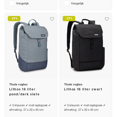
Vergelijk
Vergelijk
-29%
-29%
Thule rugtas
Thule rugtas
Lithos 16 liter
Lithos 16 liter zwart
pond/dark slate
✔ 5 kleuren ✔ met laptopvak ✔
✔ 5 kleuren ✔ met laptopvak ✔
afmeting: 27 x 20 x 43 cm
afmeting: 27 x 20 x 43 cm