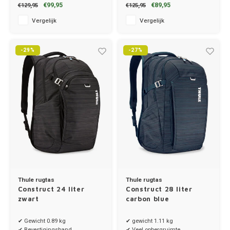
€99,95
€89,95
€129,95
€125,95
Vergelijk
Vergelijk
-29%
-27%
Thule rugtas
Thule rugtas
Construct 24 liter
Construct 28 liter
zwart
carbon blue
✔ Gewicht 0.89 kg
✔ gewicht 1.11 kg
✔ Bevestigingsband
✔ Veel opbergruimte