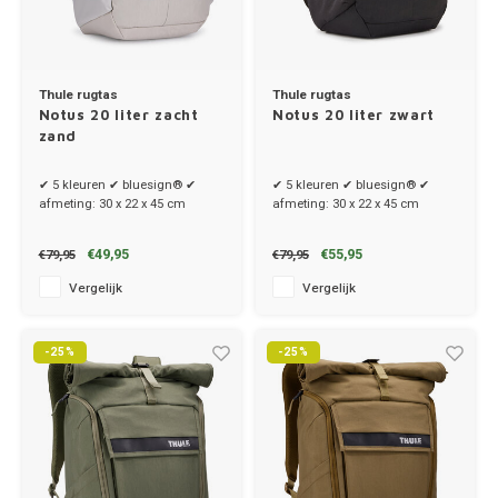
Thule rugtas
Thule rugtas
Notus 20 liter zacht
Notus 20 liter zwart
zand
✔ 5 kleuren ✔ bluesign® ✔
✔ 5 kleuren ✔ bluesign® ✔
afmeting: 30 x 22 x 45 cm
afmeting: 30 x 22 x 45 cm
€49,95
€55,95
€79,95
€79,95
Vergelijk
Vergelijk
-25%
-25%