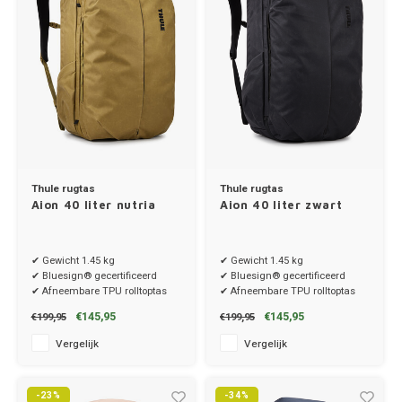
MG
Mini
Mitsu
Nio
Thule rugtas
Thule rugtas
Aion 40 liter nutria
Aion 40 liter zwart
Nissa
✔ Gewicht 1.45 kg
✔ Gewicht 1.45 kg
Opel
✔ Bluesign® gecertificeerd
✔ Bluesign® gecertificeerd
✔ Afneembare TPU rolltoptas
✔ Afneembare TPU rolltoptas
Peuge
€145,95
€145,95
€199,95
€199,95
Vergelijk
Vergelijk
Poles
Porsc
-23%
-34%