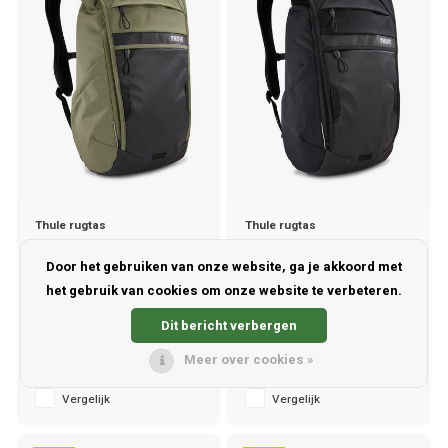
Thule rugtas
Thule rugtas
Paramount Commuter
Paramount Commuter
18 liter groen
18 liter zwart
Door het gebruiken van onze website, ga je akkoord met
het gebruik van cookies om onze website te verbeteren.
✔ gewicht 1.05 kg ✔ 50% uit te
✔ gewicht 1.05 kg ✔ 50% uit te
breiden ✔ Afmetingen: 30 x 24 x
breiden ✔ Afmetingen: 30 x 24 x
Dit bericht verbergen
53 cm
53 cm
Meer over cookies »
€81,95
€81,95
€119,95
€119,95
Vergelijk
Vergelijk