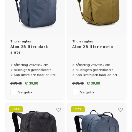
Hond
Trolleys
Chrys
Thule 
Fietskoffer
Hand, Heup en Body tassen
Citro
Thule
PickUp rek
Accessoires voor bij de tas
Cupra
Thule
Thule rugtas
Thule rugtas
Aion 28 liter dark
Aion 28 liter nutria
Dakkoffertassen
Dacia
Thule
slate
Dodg
✔ Afmeting 28x23x47 cm
✔ Afmeting 28x23x47 cm
✔ Bluesign® gecertificeerd
✔ Bluesign® gecertificeerd
✔ Kan uitbreiden naar 32 liter
✔ Kan uitbreiden naar 32 liter
Fiat
€139,00
€139,00
€179,95
€179,95
Ford
Vergelijk
Vergelijk
Hond
-23%
-27%
Hyund