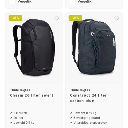
Vergelijk
Vergelijk
-23%
-29%
Thule rugtas
Thule rugtas
Chasm 26 liter zwart
Construct 24 liter
carbon blue
✔ 6 kleuren
✔ Gewicht 0.89 kg
✔ 26 liter
✔ Bevestigingsband
✔ gewicht 0.9 kg
✔ Uitbreidbare opbergvak