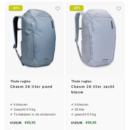
-23%
-23%
Toyot
Volks
Volvo
Xpeng
Zeekr
Thule rugtas
Thule rugtas
Chasm 26 liter pond
Chasm 26 liter zacht
blauw
✔ 6 kleuren
✔ 6 kleuren
✔ Gewicht 0.9 kg
✔ 26 liter
✔ Te bekijken in de showroom
✔ gewicht 0.9 kg
€99,95
€99,95
€129,95
€129,95