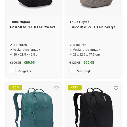
Thule rugtas
Thule rugtas
EnRoute 23 liter zwart
EnRoute 26 liter beige
✔ 5 kleuren
✔ 3 kleuren
✔ veelzijdige rugzak
✔ Veelzijdige rugzak
✔ 30 x 21.5 x 46.5 cm
✔ 29 x 22.5 x 47.5 cm
€89,95
€99,95
€109,95
€129,95
Vergelijk
Vergelijk
-23%
-23%