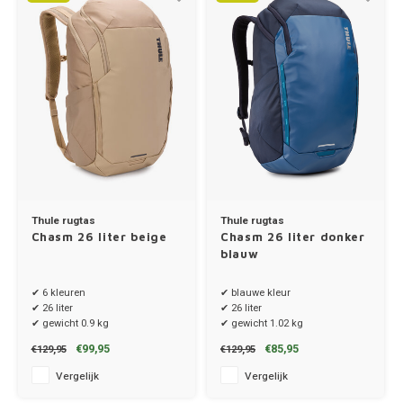
Renau
Saab
Seat
Skoda
Smart
Thule rugtas
Thule rugtas
Chasm 26 liter beige
Chasm 26 liter donker
blauw
Ssang
✔ 6 kleuren
✔ blauwe kleur
Subar
✔ 26 liter
✔ 26 liter
✔ gewicht 0.9 kg
✔ gewicht 1.02 kg
Suzuk
€99,95
€85,95
€129,95
€129,95
Vergelijk
Vergelijk
Tesla