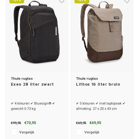
-29%
-29%
Thule rugtas
Thule rugtas
Exeo 28 liter zwart
Lithos 16 liter bruin
✔ 4 kleuren ✔ Bluesign® ✔
✔ 5 kleuren ✔ met laptopvak ✔
gewicht 0.73 kg
afmeting: 27 x 20 x 43 cm
€70,95
€49,95
€99,95
€69,95
Vergelijk
Vergelijk