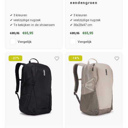
eendengroen
✔ 3 kleuren
✔ 3 kleuren
✔ veelzijdige rugzak
✔ veelzijdige rugzak
✔ Te bekijken in de showroom
✔ 30x20x47 cm
€65,95
€65,95
€89,95
€89,95
Vergelijk
Vergelijk
-27%
-18%