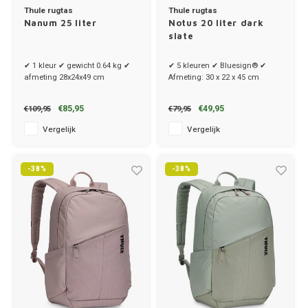
Thule rugtas
Thule rugtas
Nanum 25 liter
Notus 20 liter dark
slate
✔ 1 kleur ✔ gewicht 0.64 kg ✔
✔ 5 kleuren ✔ Bluesign® ✔
afmeting 28x24x49 cm
Afmeting: 30 x 22 x 45 cm
€85,95
€49,95
€109,95
€79,95
Vergelijk
Vergelijk
-38%
-38%