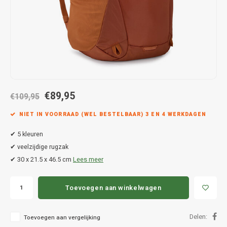
Hond
Trolleys
Chrys
Thule 
Fietskoffer
Hand, Heup en Body tassen
Citro
Thule
PickUp rek
Accessoires voor bij de tas
Cupra
Thule
Dakkoffertassen
Dacia
Thule
€89,95
€109,95
Dodg
NIET IN VOORRAAD (WEL BESTELBAAR) 3 EN 4 WERKDAGEN
Fiat
✔ 5 kleuren
✔ veelzijdige rugzak
Ford
✔ 30 x 21.5 x 46.5 cm
Lees meer
Hond
Toevoegen aan winkelwagen
Hyund
Delen:
Toevoegen aan vergelijking