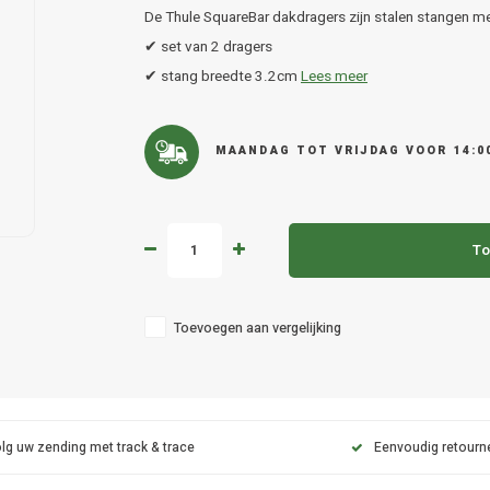
De Thule SquareBar dakdragers zijn stalen stangen me
✔ set van 2 dragers
✔ stang breedte 3.2cm
Lees meer
MAANDAG TOT VRIJDAG VOOR 14:0
To
Toevoegen aan vergelijking
lg uw zending met track & trace
Eenvoudig retourn