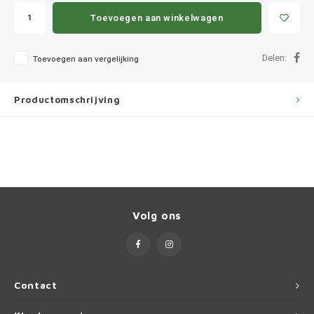
Ineos
Toevoegen aan winkelwagen
Infiniti
Delen:
Toevoegen aan vergelijking
Jagua
Productomschrijving
Jeep
Kia
Land 
Lexus
Volg ons
Lynk 
Mazd
Contact
Merc