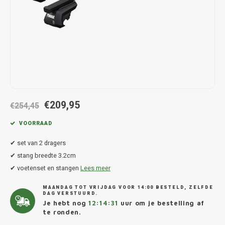
Hond
Trolleys
Chrys
Thule 
Fietskoffer
Hand, Heup en Body tassen
Citro
Thule
PickUp rek
Accessoires voor bij de tas
Cupra
Thule
Dakkoffertassen
Dacia
Thule
€209,95
Dodg
€254,45
VOORRAAD
Fiat
✔ set van 2 dragers
Ford
✔ stang breedte 3.2cm
✔ voetenset en stangen
Lees meer
Hond
MAANDAG TOT VRIJDAG VOOR 14:00 BESTELD, ZELFDE
DAG VERSTUURD.
Hyund
Je hebt nog
12:14:31
uur om je bestelling af
te ronden.