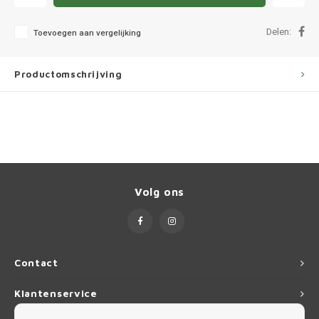
Ineos
Delen:
Toevoegen aan vergelijking
Infiniti
Jagua
Productomschrijving
Jeep
Kia
Land 
Volg ons
Lexus
Lynk 
Contact
Mazd
Klantenservice
Merc