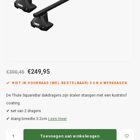
Hond
Trolleys
Chrys
Thule 
Fietskoffer
Hand, Heup en Body tassen
Citro
Thule
PickUp rek
Accessoires voor bij de tas
Cupra
Thule
Dakkoffertassen
Dacia
Thule
Dodg
€249,95
€300,45
Fiat
NIET IN VOORRAAD (WEL BESTELBAAR) 3 EN 4 WERKDAGEN
De Thule SquareBar dakdragers zijn stalen stangen met een kuststof
Ford
coating.
✔ set van 2 dragers
Hond
✔ stang breedte 3.2cm
Lees meer
Hyund
Toevoegen aan winkelwagen