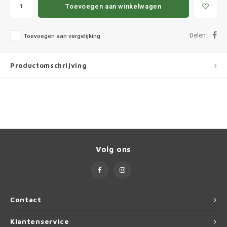
Ineos
Toevoegen aan winkelwagen
Infiniti
Delen:
Toevoegen aan vergelijking
Jagua
Productomschrijving
Jeep
Kia
Land 
Volg ons
Lexus
Lynk 
Contact
Mazd
Klantenservice
Merc