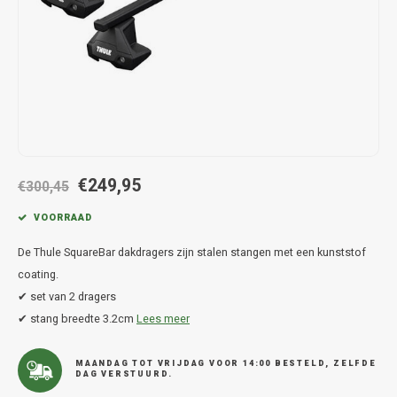
Hond
Trolleys
Chrys
Thule 
Fietskoffer
Hand, Heup en Body tassen
Citro
Thule
PickUp rek
Accessoires voor bij de tas
Cupra
Thule
Dakkoffertassen
Dacia
Thule
€249,95
Dodg
€300,45
VOORRAAD
Fiat
De Thule SquareBar dakdragers zijn stalen stangen met een kunststof
Ford
coating.
✔ set van 2 dragers
Hond
✔ stang breedte 3.2cm
Lees meer
Hyund
MAANDAG TOT VRIJDAG VOOR 14:00 BESTELD, ZELFDE
DAG VERSTUURD.