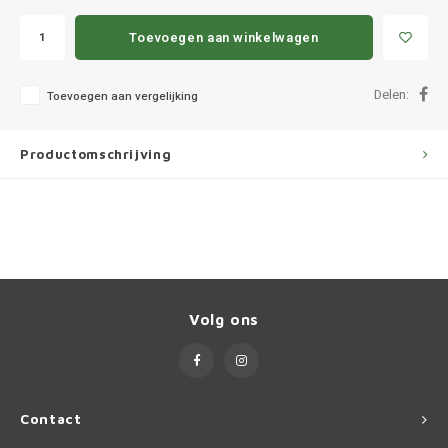
Ineos
Toevoegen aan winkelwagen
Infiniti
Delen:
Toevoegen aan vergelijking
Jagua
Jeep
Productomschrijving
Kia
Land 
Lexus
Volg ons
Lynk 
Mazd
Contact
Merc