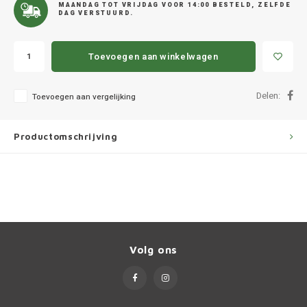
Ineos
MAANDAG TOT VRIJDAG VOOR 14:00 BESTELD, ZELFDE
DAG VERSTUURD.
Infiniti
Toevoegen aan winkelwagen
Jagua
Delen:
Toevoegen aan vergelijking
Jeep
Productomschrijving
Kia
Land 
Lexus
Lynk 
Volg ons
Mazd
Merc