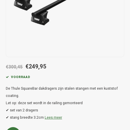
Hond
Trolleys
Chrys
Thule 
Fietskoffer
Hand, Heup en Body tassen
Citro
Thule
PickUp rek
Accessoires voor bij de tas
Cupra
Thule
Dakkoffertassen
Dacia
Thule
Dodg
€249,95
€300,45
Fiat
VOORRAAD
De Thule SquareBar dakdragers zijn stalen stangen met een kuststof
Ford
coating.
Let op: deze set wordt in de railing gemonteerd
Hond
✔ set van 2 dragers
Hyund
✔ stang breedte 3.2cm
Lees meer